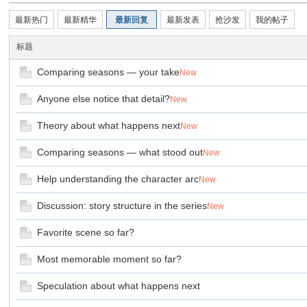
望
最新热门
最新精华
最新回复
最新发表
抢沙发
我的帖子
标题
Comparing seasons — your take
New
写
Anyone else notice that detail?
New
间
生
Theory about what happens next
New
Comparing seasons — what stood out
New
Help understanding the character arc
New
Discussion: story structure in the series
New
Favorite scene so far?
中
Most memorable moment so far?
Speculation about what happens next