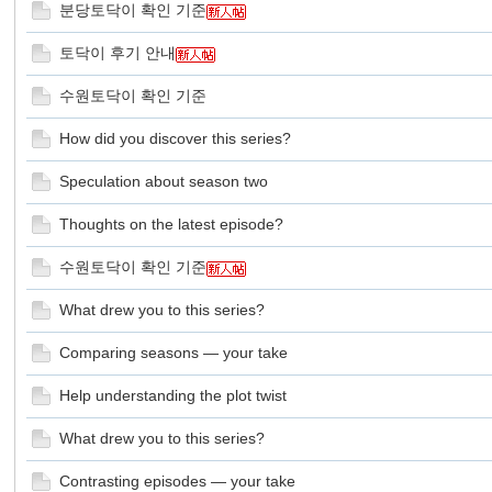
분당토닥이 확인 기준
画
토닥이 후기 안내
수원토닥이 확인 기준
How did you discover this series?
Speculation about season two
Thoughts on the latest episode?
廊
수원토닥이 확인 기준
What drew you to this series?
Comparing seasons — your take
Help understanding the plot twist
What drew you to this series?
论
Contrasting episodes — your take