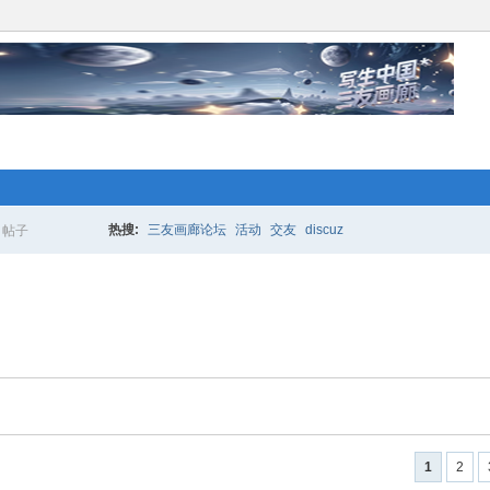
络人士“创业行动”开始 拉！写生中国*
更多的人加入你我同行。www.xixi118.c
热搜:
三友画廊论坛
活动
交友
discuz
帖子
搜
生中国*三友画廊急招实习版主！只要
索
，那就赶快来应聘吧！www.xixi118.com
络人士“创业行动”开始 拉！写生中国*
1
2