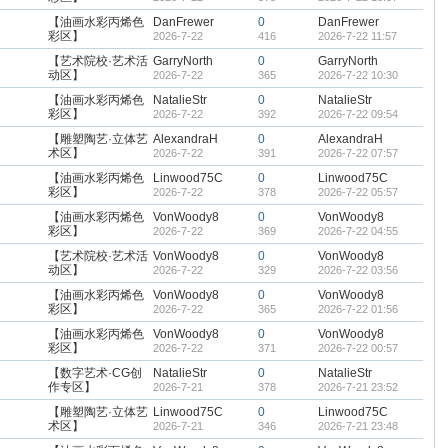
【油画水彩丙烯色
DanFrewer
0
DanFrewer
彩区】
2026-7-22
416
2026-7-22 11:57
【艺术院校·艺术活
GarryNorth
0
GarryNorth
动区】
2026-7-22
365
2026-7-22 10:30
【油画水彩丙烯色
NatalieStr
0
NatalieStr
彩区】
2026-7-22
392
2026-7-22 09:54
【雕塑陶艺·立体艺
AlexandraH
0
AlexandraH
术区】
2026-7-22
391
2026-7-22 07:57
【油画水彩丙烯色
Linwood75C
0
Linwood75C
彩区】
2026-7-22
378
2026-7-22 05:57
【油画水彩丙烯色
VonWoody8
0
VonWoody8
彩区】
2026-7-22
369
2026-7-22 04:55
【艺术院校·艺术活
VonWoody8
0
VonWoody8
动区】
2026-7-22
329
2026-7-22 03:56
【油画水彩丙烯色
VonWoody8
0
VonWoody8
彩区】
2026-7-22
365
2026-7-22 01:56
【油画水彩丙烯色
VonWoody8
0
VonWoody8
彩区】
2026-7-22
371
2026-7-22 00:57
【数字艺术·CG创
NatalieStr
0
NatalieStr
作专区】
2026-7-21
378
2026-7-21 23:52
【雕塑陶艺·立体艺
Linwood75C
0
Linwood75C
术区】
2026-7-21
346
2026-7-21 23:48