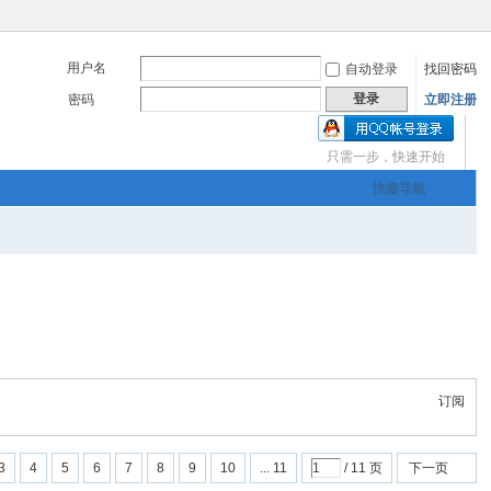
用户名
自动登录
找回密码
登录
密码
立即注册
只需一步，快速开始
三友画廊官方主办，希
快捷导航
om
您有充裕的业余上网时
订阅
三友画廊官方主办，希
3
4
5
6
7
8
9
10
... 11
/ 11 页
下一页