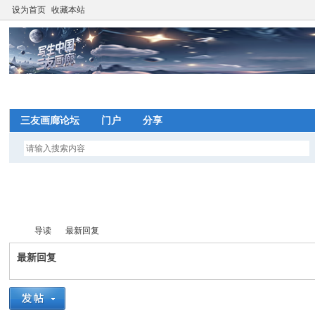
设为首页
收藏本站
网
三友画廊论坛
门户
分享
望
写
导读
最新回复
间
最新回复
网
写
»
›