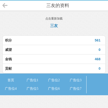
三友的资料
点击重新加载
三友
积分
561
威望
0
金钱
468
贡献
0
首页
广告位1
广告位2
广告位3
广告位4
广告位5
广告位6
广告位7