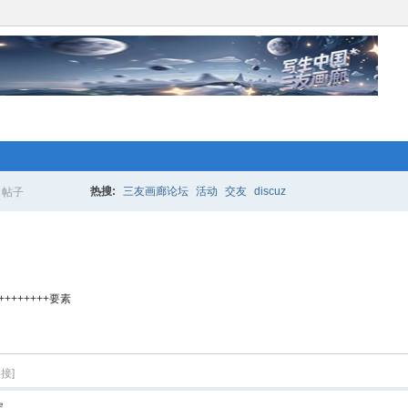
络人士“创业行动”开始 拉！写生中国*
更多的人加入你我同行。www.xixi118.c
热搜:
三友画廊论坛
活动
交友
discuz
帖子
搜
生中国*三友画廊急招实习版主！只要
，那就赶快来应聘吧！www.xixi118.com
索
+++++++要素
络人士“创业行动”开始 拉！写生中国*
更多的人加入你我同行。www.xixi118.c
接]