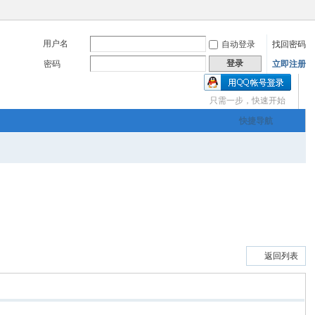
用户名
自动登录
找回密码
登录
密码
立即注册
三友画廊官方主办，希
只需一步，快速开始
om
快捷导航
您有充裕的业余上网时
三友画廊官方主办，希
返回列表
om