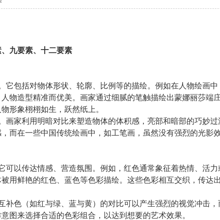
层
生中国*三友画廊急招实习版主！只要
素、九要素、十二要素
，那就赶快来应聘吧！www.xixi118.com
一。它包括对物体形状、轮廓、比例等的描绘。例如在人物绘画
，人物造型精准而优美。画家通过细腻的笔触描绘出蒙娜丽莎端
人物形象栩栩如生，跃然纸上。
感。画家利用明暗对比来塑造物体的体积感，亮部和暗部的巧妙
感，而在一些中国传统绘画中，如工笔画，虽然没有强烈的光影
。它可以传达情感、营造氛围。例如，红色通常象征着热情、活
体被用鲜艳的红色、蓝色等色彩描绘。这些色彩相互交织，传达
。互补色（如红与绿、蓝与黄）的对比可以产生强烈的视觉冲击
作意图来选择合适的色彩组合，以达到想要的艺术效果。