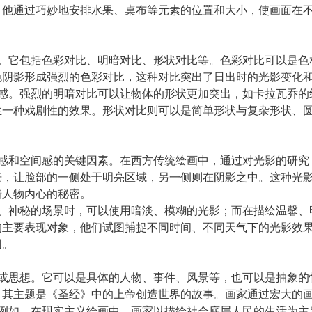
，他通过巧妙地安排水果、桌布等元素的位置和大小，使画面在
段。它包括色彩对比、明暗对比、形状对比等。色彩对比可以是
色阴影形成强烈的色彩对比，这种对比突出了日出时的光影变化
间感。强烈的明暗对比可以让物体的形状更加突出，如卡拉瓦乔
生一种戏剧性的效果。形状对比则可以是简单形状与复杂形状、
质感和空间感的关键因素。在西方传统绘画中，通过对光影的研
光，让脸部的一侧处于明亮区域，另一侧则在阴影之中。这种光
着人物内心的秘密。
怖、神秘的场景时，可以使用暗淡、模糊的光影；而在描绘温馨
的主要表现对象，他们试图捕捉不同时间、不同天气下的光影效
围。
容或思想。它可以是具体的人物、事件、风景等，也可以是抽象
，其主题是《圣经》中的上帝创造世界的故事。画家通过宏大的
。例如，在现实主义绘画中，画家以描绘社会底层人民的生活为