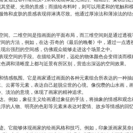
现其坚硬、光滑的质感；而描绘布料时，则可以用柔和的笔触和
物服饰和皮肤的质感表现得淋漓尽致。他通过厚涂法和薄涂法的
维空间。二维空间是指画面的平面布局，而三维空间则是通过透
空间的方法，例如，在达·芬奇的《最后的晚餐》中，通过一点透
呈现出强烈的空间感，仿佛观众能够走进这个场景之中。
种表现空间的手段。在描绘风景时，远处的物体颜色会变得淡而
在色调和清晰度上都与近景有所区别，营造出深远的空间效果。
界和情感氛围。它是画家通过画面的各种元素组合所表达的一种
水、云雾等元素，表达自己超脱尘世的心境。像倪瓒的山水画，
静、淡泊的意境，体现了画家的精神追求。
表达。例如，象征主义绘画通过象征的手法，将抽象的情感和观
悬浮的人物、明亮的色彩等元素来表达对爱情、故乡等情感的回
痕迹。它能够体现画家的绘画风格和技巧。例如，印象派画家莫