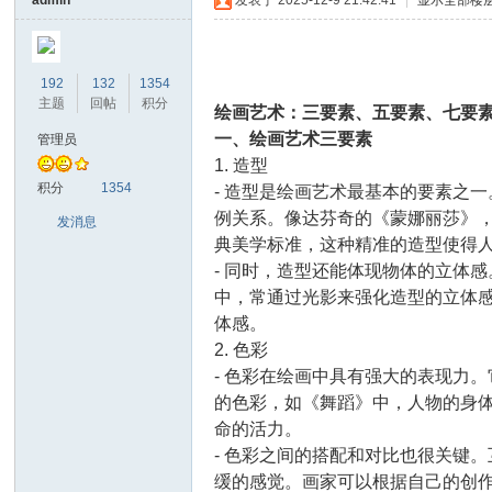
admin
发表于 2025-12-9 21:42:41
|
显示全部楼
写
192
132
1354
主题
回帖
积分
绘画艺术：三要素、五要素、七要
间
一、绘画艺术三要素
管理员
1. 造型
生
积分
1354
- 造型是绘画艺术最基本的要素之
例关系。像达芬奇的《蒙娜丽莎》
发消息
典美学标准，这种精准的造型使得
- 同时，造型还能体现物体的立体
中，常通过光影来强化造型的立体
体感。
2. 色彩
- 色彩在绘画中具有强大的表现力
的色彩，如《舞蹈》中，人物的身
中
命的活力。
- 色彩之间的搭配和对比也很关键
缓的感觉。画家可以根据自己的创