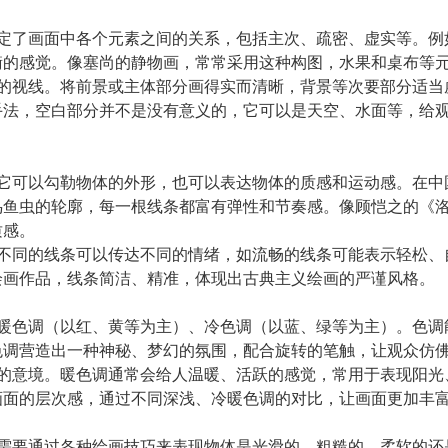
决定了画面中各个元素之间的关系，包括主次、疏密、虚实等。
衡的感觉。像塞尚的静物画，常常采用这种构图，水果和桌布等
众的视线。将前景或主体部分画得实而清晰，背景等次要部分适
手法，空白部分并不是没有意义的，它可以是天空、水面等，给
。它可以勾勒物体的外形，也可以表达物体的质感和运动感。在
鸟鱼虫的轮廓，每一根线条都富有弹性和节奏感。像顾恺之的《
质感。
。不同的线条可以传达不同的情绪，如流畅的线条可能表示轻松
绘画作品，线条简洁、精准，体现出古典主义绘画的严谨风格。
如暖色调（以红、黄等为主）、冷色调（以蓝、绿等为主）。色
色调营造出一种神秘、梦幻的氛围，配合旋转的笔触，让观众仿
同的意境。暖色调通常会给人温暖、活跃的感觉，常用于表现阳
画面的层次感，通过不同深浅、冷暖色调的对比，让画面更加丰
家需要通过各种绘画技巧来表现物体是光滑的、粗糙的、柔软的