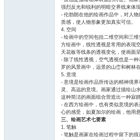
强烈反光和锐利的明暗交界线来体
- 伦勃朗在他的绘画作品中，对人
质感，使人物形象更加真实可信。
三
4. 空间
- 绘画中的空间包括二维空间和三
方绘画中，线性透视是常用的表现
天花板等线条的透视变化，使画面
- 除了线性透视，空气透视也是一
罗的风景画中，远景的山峦和树林
5. 意境
- 意境是绘画作品所传达的精神境
友
灵、高远的意境。画家通过描绘山
这种简洁的画面组合营造出一种寂
- 在西方绘画中，也有类似意境的
心的感受，如夏加尔的绘画，他用
三、绘画艺术七要素
1. 笔触
- 笔触是画家在绘画过程中留下的