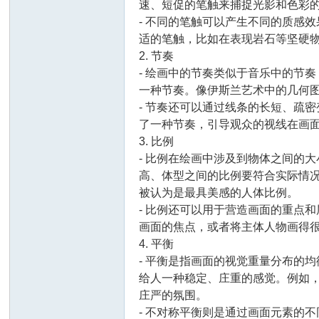
速、短促的笔触来捕捉光影和色彩
画
- 不同的笔触可以产生不同的质感
适的笔触，比如在表现岩石等坚硬
2. 节奏
- 绘画中的节奏类似于音乐中的节
一种节奏。像伊斯兰艺术中的几何
- 节奏还可以通过线条的长短、疏
了一种节奏，引导观众的视线在画
3. 比例
- 比例在绘画中涉及到物体之间的
廊
高、体型之间的比例要符合实际情
被认为是最具美感的人体比例。
- 比例还可以用于营造画面的重点
画面的焦点，或者将主体人物画得
4. 平衡
- 平衡是指画面的视觉重量分布的
给人一种稳定、庄重的感觉。例如
庄严的氛围。
论
- 不对称平衡则是通过画面元素的