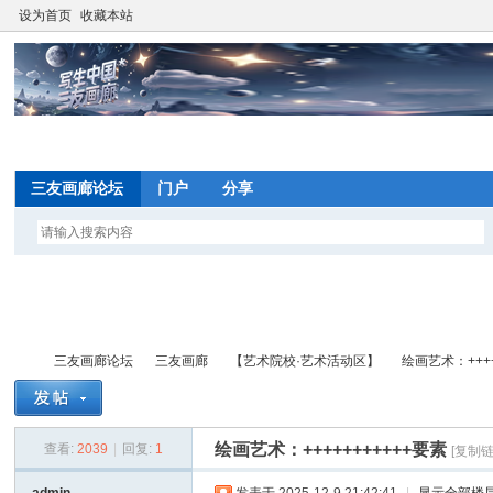
设为首页
收藏本站
网
望
三友画廊论坛
门户
分享
写
间
三友画廊论坛
三友画廊
【艺术院校·艺术活动区】
绘画艺术：++++
网
望
绘画艺术：+++++++++++要素
查看:
2039
|
回复:
1
[复制链
写
»
›
›
›