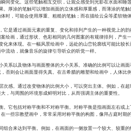
的瞬间变化。这些笔触相互交织，让观众感受到光影在水面和睡
效果。厚涂的笔触可以增加画面的立体感和厚重感，而薄涂的笔
物体时，可能会使用厚重、粗糙的笔触；而在描绘云朵等柔软物
奏，它是通过画面元素的重复、变化和排列产生的一种视觉上的
图案绘画，通过形状、色彩相同的几何图案的有规律排列，产生
密变化来体现。在一幅风景绘画中，远处的山峦轮廓线可能比较
面中流动，就像音乐的旋律引导听众的听觉一样。
大小关系以及物体与画面整体的大小关系。准确的比例可以让画
况，否则会让画面显得失真。在古希腊的雕塑和绘画中，人体比
和层次感。通过改变物体的比例大小，可以突出主体。例如，在
很大，与周围的环境形成鲜明对比，从而强调主体的重要性。
均衡。它包括对称平衡和不对称平衡。对称平衡是指画面左右或
，在一些宗教壁画中，常常采用对称平衡的构图，像拜占庭时期
不同组合来达到平衡。例如，在画面的一侧放置一个较大、较重