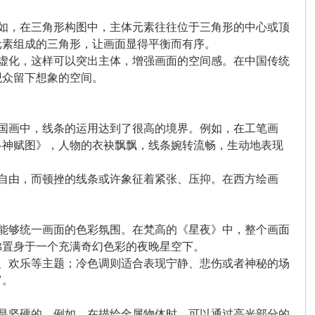
例如，在三角形构图中，主体元素往往位于三角形的中心或顶
元素组成的三角形，让画面显得平衡而有序。
当虚化，这样可以突出主体，增强画面的空间感。在中国传统
观众留下想象的空间。
中国画中，线条的运用达到了很高的境界。例如，在工笔画
洛神赋图》，人物的衣袂飘飘，线条婉转流畅，生动地表现
、自由，而顿挫的线条或许象征着紧张、压抑。在西方绘画
调能够统一画面的色彩氛围。在梵高的《星夜》中，整个画面
佛置身于一个充满奇幻色彩的夜晚星空下。
光、欢乐等主题；冷色调则适合表现宁静、悲伤或者神秘的场
富。
还是坚硬的。例如，在描绘金属物体时，可以通过高光部分的