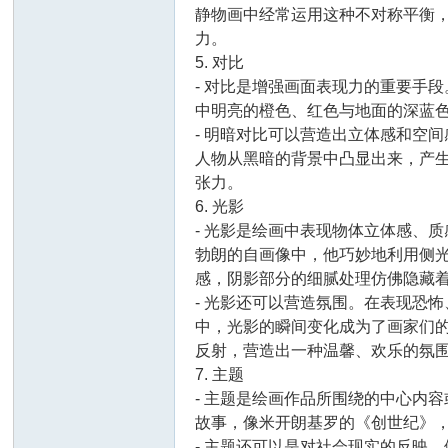
静物画中经常运用这种不对称平衡
力。
5. 对比
- 对比是增强画面表现力的重要手
中明亮的橙色、红色与地面的深蓝
- 明暗对比可以营造出立体感和空
人物从黑暗的背景中凸显出来，产
坛
张力。
6. 光影
- 光影是绘画中表现物体立体感、
勃朗的自画像中，他巧妙地利用侧
感，阴影部分的细腻处理仿佛隐藏
- 光影还可以营造氛围。在表现恐
中，光影的瞬间变化成为了画家们
反射，营造出一种温馨、欢乐的氛
7. 主题
- 主题是绘画作品所围绕的中心内
故事，像米开朗基罗的《创世纪》
- 主题还可以是对社会现实的反映