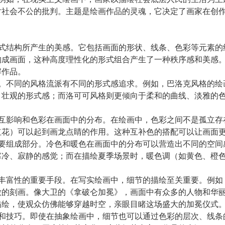
对社会不公的批判。主题是绘画作品的灵魂，它决定了画家在创
形式结构所产生的美感。它包括画面的形状、线条、色彩等元素
构成画面，这种高度理性化的形式组合产生了一种秩序感和美感
解作品。
关。不同的风格流派有不同的形式感追求。例如，巴洛克风格的
、壮观的形式感；而洛可可风格则更倾向于柔和的曲线、淡雅的
相互影响和色彩在画面中的分布。在绘画中，色彩之间不是孤立
红花）可以起到画龙点睛的作用。这种互补色的搭配可以让画面
重要组成部分。冷色和暖色在画面中的分布可以营造出不同的空
寒冷、寂静的感觉；而在描绘夏季场景时，暖色调（如黄色、橙
和丰富性的重要手段。在写实绘画中，细节的描绘至关重要。例
微的刻画。像大卫的《拿破仑加冕》，画面中有众多的人物和华
描绘，使观众仿佛能够穿越时空，亲眼目睹这场盛大的加冕仪式
力和技巧。即使在抽象绘画中，细节也可以通过色彩的层次、线