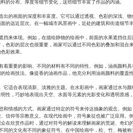
颜料的分布、厚度等细节变化，这些细节丰富了作品的内涵。
营造出的画面的深度和丰富度。它可以通过透视、色彩的深浅、
画面的远近层次。在一幅城市风景画中，近处的建筑和街道细节
和遮挡来体现。例如，在描绘静物的绘画中，前面的水果遮挡住
时，色彩的层次也很重要，画家可以通过不同色彩的叠加和混合
的色彩效果。
果有着重要的影响。不同的材料有不同的特性。例如，油画颜料
同的绘画技法。像提香的油画作品，他充分利用油画颜料的覆盖
点。它适合表现清新、淡雅的主题。在水彩画中，画家通过水与
透明性，巧妙地表现出天空、水面等元素的光影变化和透明质感
思想和情感的方式。画家通过特定的符号来传达抽象的观念。例
赎、信仰等宗教意义。在现代绘画中，符号象征也被广泛应用。
观众在欣赏作品时，通过对符号的解读来理解画家的荒诞、奇幻
。不同的文化有不同的象征符号。在中国绘画中，松、竹、梅被称