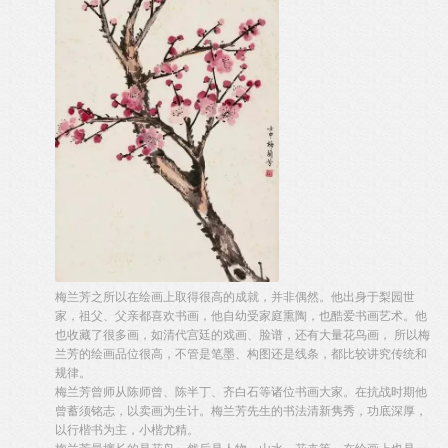
梅兰芳之所以在绘画上取得很高的成就，并非偶然。他出身于梨园世
家，祖父、父亲都喜欢书画，他自幼受家庭熏陶，也酷爱书画艺术。他
也收藏了很多画，如清代宫廷的戏画、脸谱，还有大量花鸟画， 所以梅
兰芳的绘画品位很高，不管是笔墨、构图还是线条，都比较讲究传统和
规律。
梅兰芳曾师从陈师曾、陈半丁、齐白石等诸位书画大家。在抗战时期他
曾蓄须铭志，以卖画为生计。梅兰芳先生的书法清新隽秀，功底深厚，
以行楷书为主，小楷尤精。