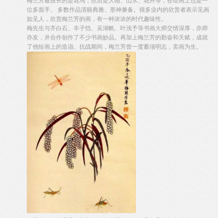
梅兰芳最擅长的是花鸟，然后是人物、山水、花卉等，在绘画上也是一
位多面手。 多数作品清丽典雅、形神兼备。很多业内的欣赏者表示见画
如见人，欣赏梅兰芳的画，有一种浓浓的时代趣味性。
梅先生与齐白石、丰子恺、吴湖帆、叶浅予等书画大师交情深厚，亦师
亦友，并合作创作了不少书画妙品。再加上梅兰芳的勤奋和天赋，成就
了他绘画上的造诣。抗战期间，梅兰芳曾一度蓄须明志，卖画为生。