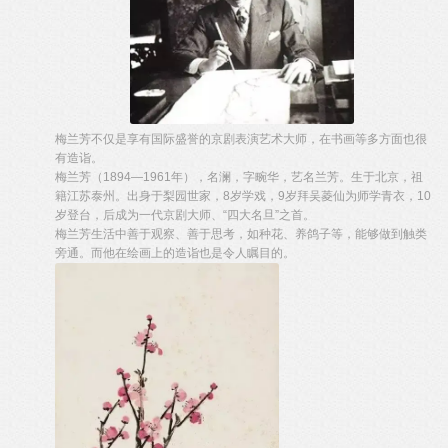
梅兰芳不仅是享有国际盛誉的京剧表演艺术大师，在书画等多方面也很
有造诣。
梅兰芳（1894—1961年），名澜，字畹华，艺名兰芳。生于北京，祖
籍江苏泰州。出身于梨园世家，8岁学戏，9岁拜吴菱仙为师学青衣，10
岁登台，后成为一代京剧大师、“四大名旦”之首。
梅兰芳生活中善于观察、善于思考，如种花、养鸽子等，能够做到触类
旁通。而他在绘画上的造诣也是令人瞩目的。