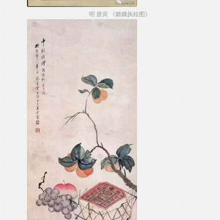
明 唐寅 《嫦娥执桂图》