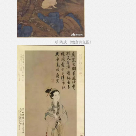
明 陶成 《蟾宫月兔图》