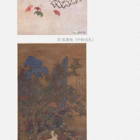
清·陈康侯《中秋佳礼》