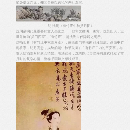
笔处毫无怨尤，却又是难以言说的悲壮深沉。
明 沈周《有竹庄中秋赏月图》
沈周是明代最重要的文人画家之一，他和文徵明、唐寅、仇英四人，近
世并称为“吴门四家”，“有竹庄”，是沈氏世代隐居之寓所。
这幅长卷《有竹庄中秋赏月图》，由画面与书法两部分组成。画面中竹
树桥亭，明月高悬，描绘的是中秋节沈周在 " 有竹庄 " 内的平安亭，与
友人饮酒赏月的聚会情景。书法部分，沈周以七言律诗的形式抒发了赏
月时的复杂心情。整卷书画诗文相映成章。