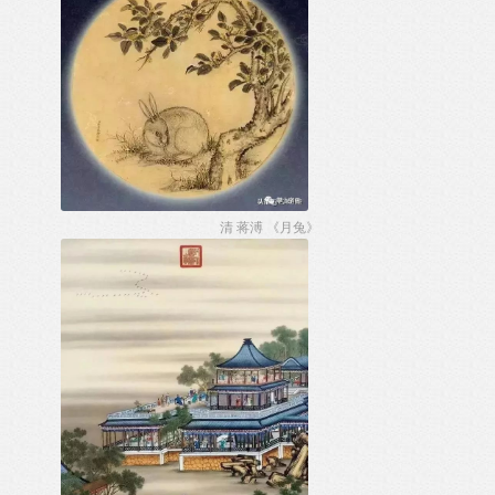
清 蒋溥 《月兔》