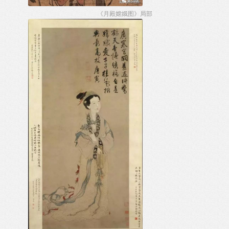
《月殿嫦娥图》局部