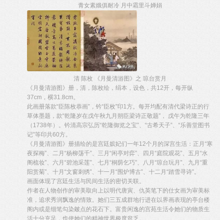
青女素娥俱耐冷 月中霜里斗婵娟
清 陈枚 《月曼清游图》之 琼台赏月
《月曼清游图》册，清，陈枚绘，绢本，设色，共12开，每开纵
37cm，横31.8cm。
此画册落款“臣陈枚恭画”，钤“臣枚”印1方。每开均配有清代梁诗正的行
草体墨题，款“乾隆岁在戊午秋九月朔臣梁诗正敬题”， 戊午为乾隆三年
（1738年）。钤清高宗弘历“乾隆御览之宝”、“古希天子”、“乐善堂图书
记”等印共60方。
《月曼清游图》册描绘的是宫廷嫔妃们一年12个月的深宫生活：正月“寒
夜探梅”、二月“杨柳荡千”、三月“闲亭对弈”、四月“庭院观花”、五月“水
阁梳妆”、六月“碧池采莲”、七月“桐荫乞巧”、八月“琼台玩月”、九月“重
阳赏菊”、十月“文窗刺绣”、十一月“围炉博古”、十二月“踏雪寻诗”。
画面体现了宫廷生活与民间生活的密切关联。
作者在人物创作的审美取向上以明代唐寅、仇英笔下的仕女画为审美标
准，追求秀润飘逸的情致。她们三五成群地行进在以界画表现的亭台楼
阁内或是细笔勾染皴点的花石下。富贵闲逸的宫苑生活令她们的物质生
活十分充足，也使她们的精神世界极度贫乏。