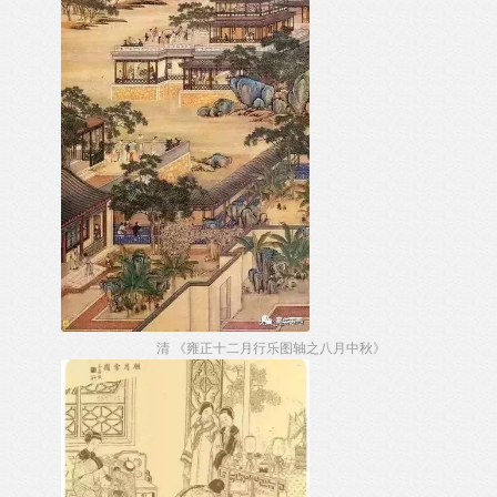
清 《雍正十二月行乐图轴之八月中秋》