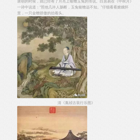
唐朝的时候，就已经有了月亮上银蟾玉兔的传说。白居易在《中秋月》
一诗中说道：“照他几许人肠断，玉兔银蟾远不知。”仔细看看嫦娥怀
里，一只金蟾骄傲的抬着头。
清《胤祯古装行乐图》