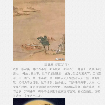
清 钱杜《浔江月夜》
钱杜，字叔美，号松壶小隐，亦号松壶，亦称壶公，号居士，钱塘(今杭
州)人。树弟，官主事。性闲旷洒脱拔俗，好游，足迹几遍天下。工诗宗
岑、韦。善书、画，书摹褚、虞。山水以元人笔墨运宋人丘壑，幽秀细
笔，尤得力于文征明。过于细弱，缺少魄力。花卉法恽寿平，人物、仁
女靡不精雅。间为金碧山水尤妍雅绝俗。画梅师赵孟坚，幽冷疏散，可
与金农、罗聘并驾。有皋亭送别图卷藏故宫博物院。着松壶画忆、画赘
并诗存。卒年八十二岁。