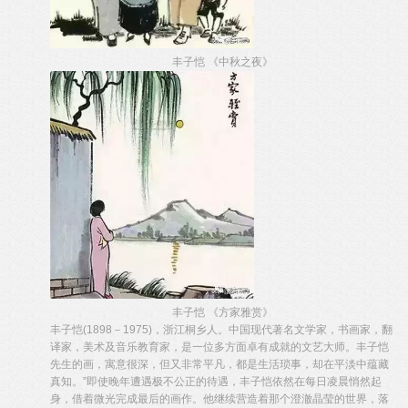
丰子恺 《中秋之夜》
丰子恺 《方家雅赏》
丰子恺(1898－1975)，浙江桐乡人。中国现代著名文学家，书画家，翻
译家，美术及音乐教育家，是一位多方面卓有成就的文艺大师。丰子恺
先生的画，寓意很深，但又非常平凡，都是生活琐事，却在平淡中蕴藏
真知。”即使晚年遭遇极不公正的待遇，丰子恺依然在每日凌晨悄然起
身，借着微光完成最后的画作。他继续营造着那个澄澈晶莹的世界，落