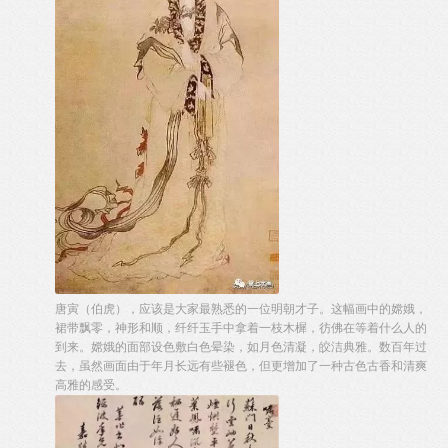
唐寅（伯虎），应该是大家最熟悉的一位明朝才子。这幅画中的嫦娥，
裙带飘零，神形和顺，纤纤玉手中拿着一枝木樨，彷佛在等着什么人的
到来。嫦娥的面部设色敷白色晕染，如月色清凝，皎洁典雅。数百年过
去，虽然画面由于年月长远有些褪色，但更增加了一种古色古香和清爽
高雅的感受。