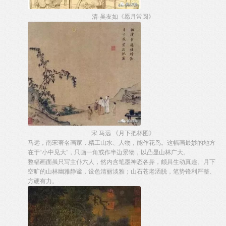
清·吴友如《愿月常圆》
宋 马远 《月下把杯图》
马远，南宋著名画家，精工山水、人物，能作花鸟。这幅画最妙的地方
在于“小中见大”，只画一角或作半边景物，以凸显山林广大。
整幅画面虽只写主仆六人，然内含笔墨神态各异，颇具生动真趣。月下
空旷的山林幽雅静谧，设色清丽淡雅；山石苍老洒脱，笔势锋利严整、
方硬有力。