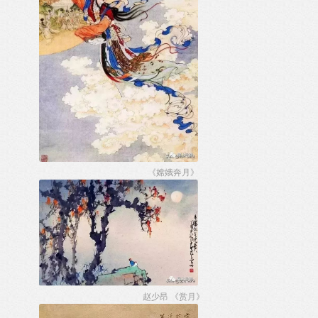
《嫦娥奔月》
赵少昂 《赏月》