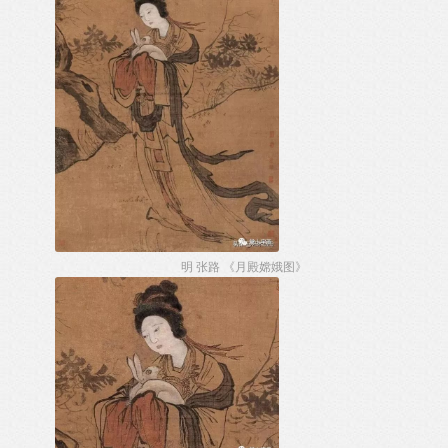
明 张路 《月殿嫦娥图》