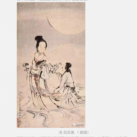
清 高其佩 《 嫦娥》