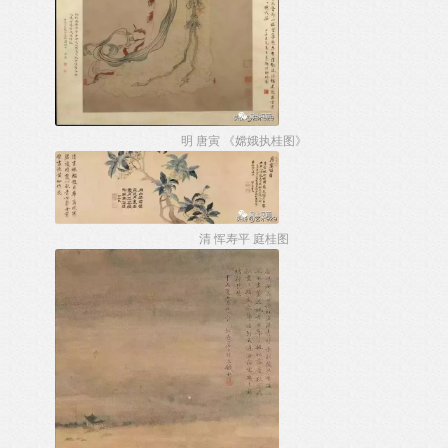
明 唐寅 《嫦娥执桂图》
清 恽寿平 庭桂图