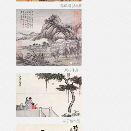
陈毓棡 折桂图
梨花伴月
丰子恺作品