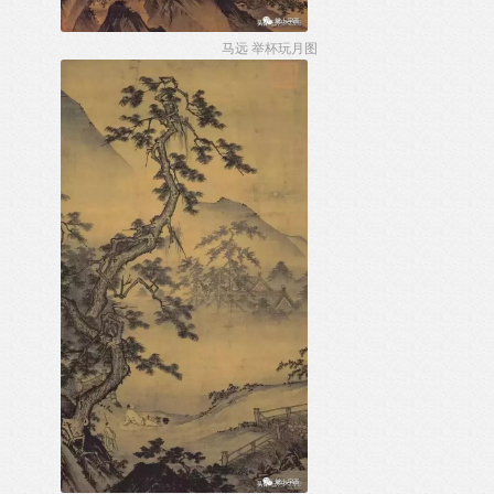
马远 举杯玩月图