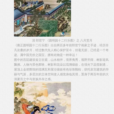
清 郎世宁 《圆明园十二行乐图》之 八月赏月
《雍正圆明园十二行乐图》出自两百多年前郎世宁画家之手迹，经历非
凡沧桑的岁月，经过数代先人精心保护至今，丝毫无损，已经是一个奇
迹。属中国无价之国宝。拥有此物是一种幸运！
图中的宫廷建筑耸立壮观，山水相伴，境界隽秀，视野开阔，树影迎风
飘拂。人物与景色辉映，树影和花朵以琉璃镶嵌，在强光下晶莹剔透，
屋顶上金碧辉煌的琉璃瓦和屋沿镶嵌有色珍珠颗粒，烘托皇宫建筑的华
丽与气派，多层次的立体空间使人感觉身临其境，置身于两百年前的大
清夏宫之中与皇族共存之感。