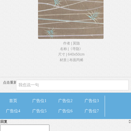
作者 | 莫隐
名称 |《寻隐》
尺寸 | 640x50cm
材质 | 布面丙烯
点击重新加载
首页
广告位1
广告位2
广告位3
广告位4
广告位5
广告位6
广告位7
回复
