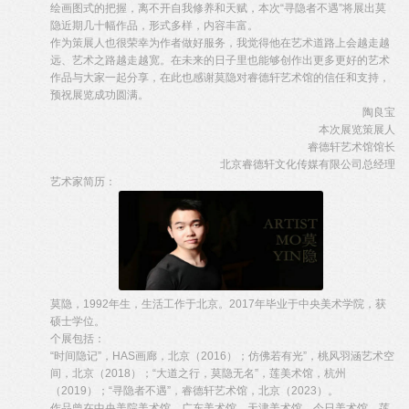
绘画图式的把握，离不开自我修养和天赋，本次“寻隐者不遇”将展出莫
隐近期几十幅作品，形式多样，内容丰富。
作为策展人也很荣幸为作者做好服务，我觉得他在艺术道路上会越走越
远、艺术之路越走越宽。在未来的日子里也能够创作出更多更好的艺术
作品与大家一起分享，在此也感谢莫隐对睿德轩艺术馆的信任和支持，
预祝展览成功圆满。
陶良宝
本次展览策展人
睿德轩艺术馆馆长
北京睿德轩文化传媒有限公司总经理
艺术家简历：
莫隐，1992年生，生活工作于北京。2017年毕业于中央美术学院，获
硕士学位。
个展包括：
“时间隐记”，HAS画廊，北京（2016）；仿佛若有光”，桃风羽涵艺术空
间，北京（2018）；“大道之行，莫隐无名”，莲美术馆，杭州
（2019）；“寻隐者不遇”，睿德轩艺术馆，北京（2023）。
作品曾在中央美院美术馆，广东美术馆，天津美术馆，今日美术馆，莲