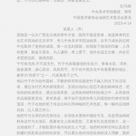
品，大可以心领神会；当展品，则要追索意义。
文/马路
中央美术学院教授、博导
中国美术家协会油画艺术委员会委员
2023-4-14
策展人（序）
莫隐是一位从广西走出来的青年才俊，隐而不隐是智者，他选择来到文
化艺术高地的北京求学，考入中央美术学院油画系，在学习成长的过程
中也取得了斐然的成绩。第一次见到莫隐，给我留下很深的印象，人淳
朴憨厚，勤奋又善良，为人谦和，孝上爱下。他外在温文尔雅，内在艺
术思想活跃、激情四射。
宁可食无肉,不可居无竹。竹子代表着顽强的生命力、青春永驻、淳朴、
挺拔潇洒，虚心若谷、高风亮节。竹子在中国文化中有着重要的地位，
被誉为“四君子”之一，代表着君子之气。
他以竹子作为创作题材，不断的研究和实践把竹子融入到当下生活语
境，通过当代艺术的表现形式，呈现出他内心坚忍不拔的精神状态，把
传统的绘画理念，通过自我革新，运用各种材料到绘画之中，从而使得
作品画面更灵动、更有质感，将不知不觉把你带入到遐想的竹林空间里
荡漾，竹子在他的笔下传达出科幻而神秘的艺术色彩，每一幅作品清静
自如，让人观之舒心。
他把竹与太湖石的完美结合，在传统水墨画中随处可见，但是用油画材
料表达竹与太湖石，既要有文人绘画思想、又要有扎实造型能力，这一
点他做到了，才能彰显作者内在的文人气息，他把时间和空间以及星空
的魔幻色彩表达的轻松欢快，可以看出他对传统绘画的深入理解，新的