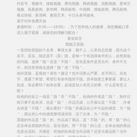
抖音号、视频号、搜狐视频、腾讯视频、网易视频、优酷视频、爱奇艺
视频、凤凰新闻、新华网、网易新闻、中国网、搜狐新闻、腾讯新闻、
看点快报、新浪网、雅昌艺术、今日头条等媒体。
展厅对外免费开放
参观时间：（9:30——18:00），为了您和他人的健康，请您佩戴口罩
进入展厅观展，感谢您的理解与配合！
展览前言
既隐又莫隐
一直想给莫隐刻个名章，事情太多，顾不上，心里却总想着，因为这个
名字。其实，隐还是不（莫）隐，是每一个有选择条件的人，必然面临
的问题。选择＂隐＂还是＂不隐＂，首先是条件是否允许。条件不允
许，则没有资格去选择＂隐＂或＂不隐＂。
他叫莫隐，是规劝？衷告？建议？也许没那么严重，名字而已。但名
字，透露了希望。希望它有条件隐而不隐。原本隐密之事要露，要让人
知道，有必要吗？如有必要，必须是别人有意义的事。什么是有意义
呢？
绘画的好处之一就是＂隐＂而＂不隐＂。绘画的作者是＂隐＂，制作过
程只要不是表演，也是＂隐＂；作品完成，公开展出是＂不隐＂，作者
自述是＂不隐＂；观众看到＂不隐＂的展品在心中引起的感觉，为＂隐
＂；观众把心中的感觉整理成词语，说了出来，为＂不隐＂。
莫隐的作品是＂隐＂的。作品成了展品，是＂不隐＂的。用＂隐＂的心
态去体会莫隐的作品，是合适的。用＂不隐＂的心态，去体会他的展品
也是合适的。关键是：把他的绘画是当作品呢？还是当展品呢？当作