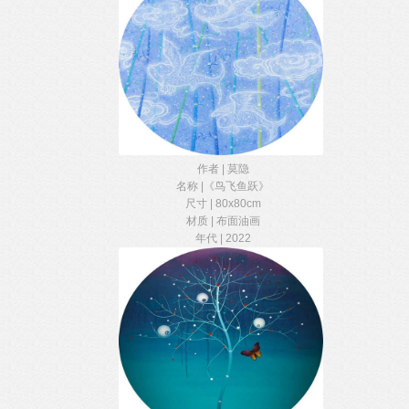
作者 | 莫隐
名称 |《鸟飞鱼跃》
尺寸 | 80x80cm
材质 | 布面油画
年代 | 2022