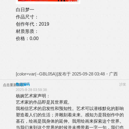
白日梦一
作品尺寸：
创作年代：2019
材质形质：
价格：0.00
[color=var(--GBL05A)]
发布于 2025-09-28 03:48・广西
数据编码
沙发
点击重新加载
2025-9-28 03:59:38
杨婉艺术家声明：
艺术家的作品即是其世界观。
我相信艺术的启发性和预知性。艺术可以潜移默化的影响
塑造着人们的生活；并雕刻着未来。感知力是我创作中的
基石，绘画是我身体的延伸。我用绘画来探索这个世界。
当我们来到这个世界的时候并未携带着一字一句，我们也