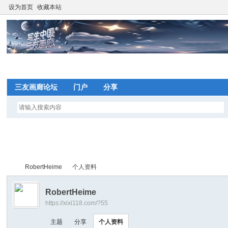
设为首页
收藏本站
网
三友画廊论坛
门户
分享
望
写
RobertHeime
个人资料
间
RobertHeime
https://xixi118.com/?55
网
写
›
›
主题
分享
个人资料