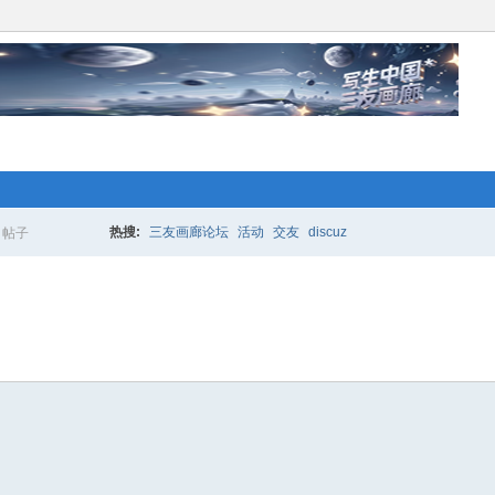
络人士“创业行动”开始 拉！写生中国*
更多的人加入你我同行。www.xixi118.c
热搜:
三友画廊论坛
活动
交友
discuz
帖子
搜
生中国*三友画廊急招实习版主！只要
索
，那就赶快来应聘吧！www.xixi118.com
络人士“创业行动”开始 拉！写生中国*