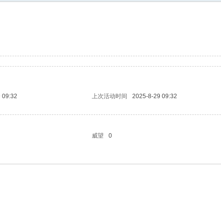
更多的人加入你我同行。www.xixi118.c
生中国*三友画廊急招实习版主！只要
，那就赶快来应聘吧！www.xixi118.com
 09:32
上次活动时间
2025-8-29 09:32
威望
0