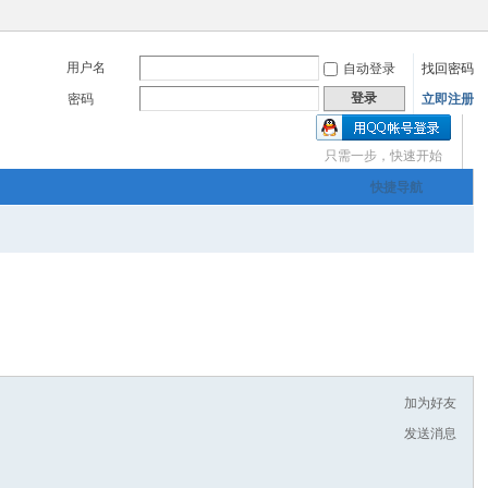
用户名
自动登录
找回密码
登录
密码
立即注册
只需一步，快速开始
三友画廊官方主办，希
快捷导航
om
您有充裕的业余上网时
加为好友
发送消息
三友画廊官方主办，希