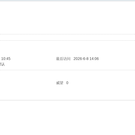
更多的人加入你我同行。www.xixi118.c
生中国*三友画廊急招实习版主！只要
，那就赶快来应聘吧！www.xixi118.com
 10:45
最后访问
2026-6-8 14:06
默认
威望
0