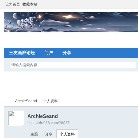
设为首页
收藏本站
网
三友画廊论坛
门户
分享
望
写
ArchieSeand
个人资料
间
ArchieSeand
https://xixi118.com/?6037
网
写
›
›
主题
分享
个人资料