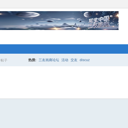
络人士“创业行动”开始 拉！写生中国*
更多的人加入你我同行。www.xixi118.c
热搜:
三友画廊论坛
活动
交友
discuz
帖子
搜
生中国*三友画廊急招实习版主！只要
索
，那就赶快来应聘吧！www.xixi118.com
络人士“创业行动”开始 拉！写生中国*