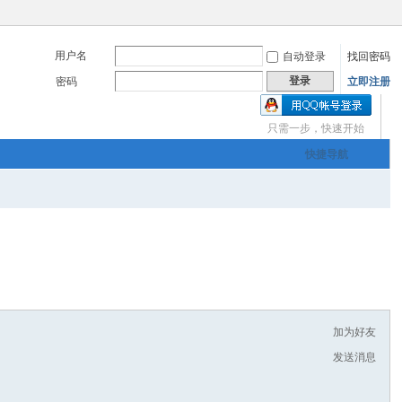
用户名
自动登录
找回密码
登录
密码
立即注册
只需一步，快速开始
三友画廊官方主办，希
快捷导航
om
您有充裕的业余上网时
加为好友
发送消息
三友画廊官方主办，希