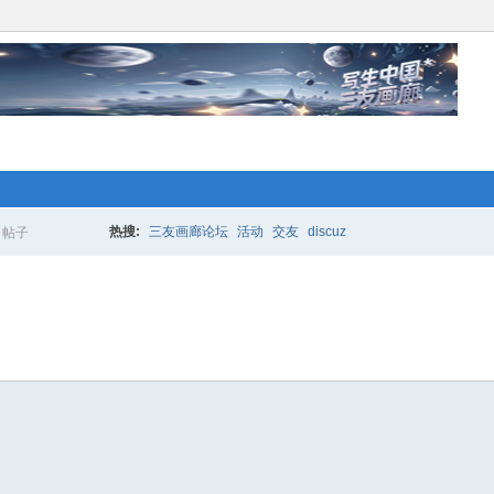
络人士“创业行动”开始 拉！写生中国*
更多的人加入你我同行。www.xixi118.c
热搜:
三友画廊论坛
活动
交友
discuz
帖子
搜
生中国*三友画廊急招实习版主！只要
索
，那就赶快来应聘吧！www.xixi118.com
络人士“创业行动”开始 拉！写生中国*