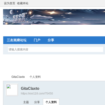
设为首页
收藏本站
网
三友画廊论坛
门户
分享
望
写
GitaClaxto
个人资料
间
GitaClaxto
https://xixi118.com/?5450
网
写
›
›
主题
分享
个人资料