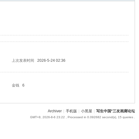
om
您有充裕的业余上网时
上次发表时间
2026-5-24 02:36
金钱
6
Archiver
|
手机版
|
小黑屋
|
写生中国*三友画廊论坛
GMT+8, 2026-8-6 23:22
, Processed in 0.092682 second(s), 15 queries .