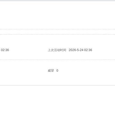
更多的人加入你我同行。www.xixi118.c
生中国*三友画廊急招实习版主！只要
，那就赶快来应聘吧！www.xixi118.com
 02:36
上次活动时间
2026-5-24 02:36
威望
0