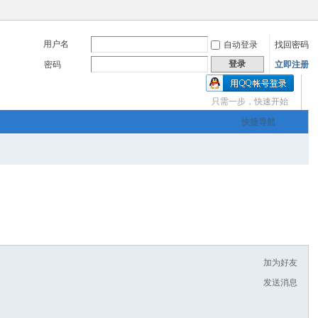
用户名
自动登录
找回密码
登录
密码
立即注册
只需一步，快速开始
三友画廊官方主办，希
快捷导航
om
您有充裕的业余上网时
加为好友
发送消息
三友画廊官方主办，希