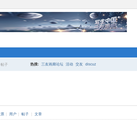
络人士“创业行动”开始 拉！写生中国*
更多的人加入你我同行。www.xixi118.c
热搜:
三友画廊论坛
活动
交友
discuz
帖子
搜
生中国*三友画廊急招实习版主！只要
索
，那就赶快来应聘吧！www.xixi118.com
投票
|
用户
|
帖子
|
文章
络人士“创业行动”开始 拉！写生中国*