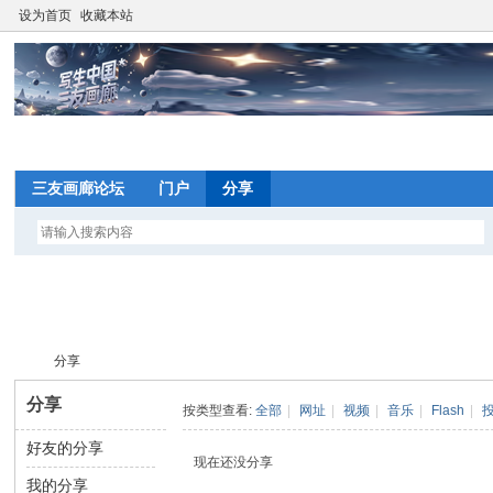
设为首页
收藏本站
网
三友画廊论坛
门户
分享
望
写
分享
间
分享
按类型查看:
全部
|
网址
|
视频
|
音乐
|
Flash
|
网
好友的分享
写
›
现在还没分享
我的分享