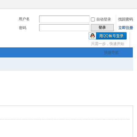
用户名
自动登录
找回密码
登录
密码
立即注册
只需一步，快速开始
三友画廊官方主办，希
快捷导航
om
您有充裕的业余上网时
三友画廊官方主办，希