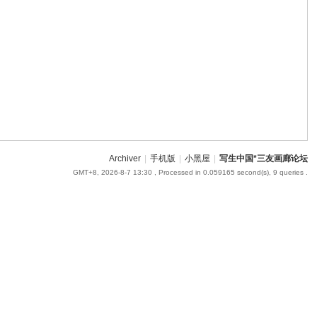
om
您有充裕的业余上网时
Archiver
|
手机版
|
小黑屋
|
写生中国*三友画廊论坛
GMT+8, 2026-8-7 13:30
, Processed in 0.059165 second(s), 9 queries .