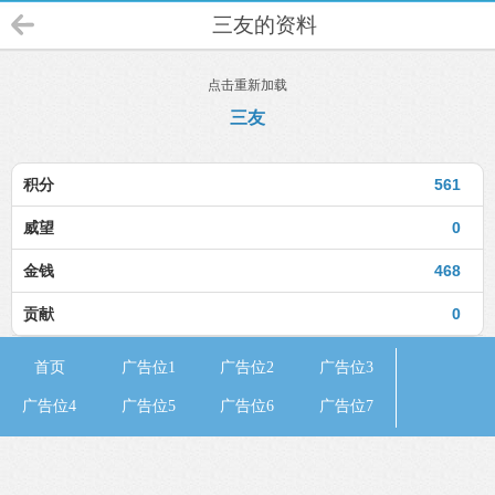
三友的资料
点击重新加载
三友
积分
561
威望
0
金钱
468
贡献
0
首页
广告位1
广告位2
广告位3
广告位4
广告位5
广告位6
广告位7