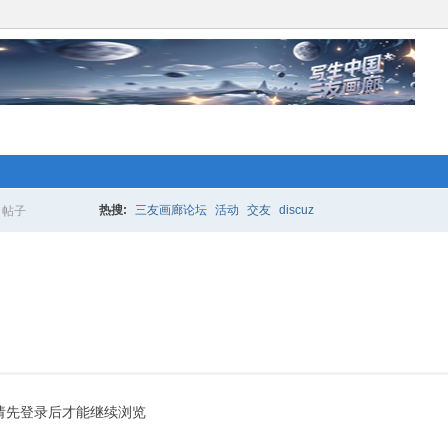
络人士“创业行动”开始 拉！写生中国*
更多的人加入你我同行。www.xixi118.c
热搜:
三友画廊论坛
活动
交友
discuz
帖子
搜
生中国*三友画廊急招实习版主！只要
索
，那就赶快来应聘吧！www.xixi118.com
络人士“创业行动”开始 拉！写生中国*
请先登录后才能继续浏览