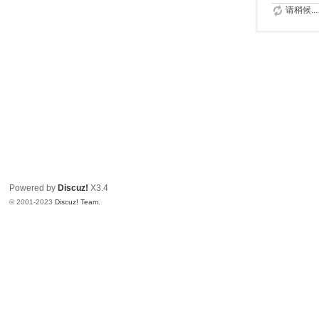
望
请稍候...
写
间
Powered by
Discuz!
X3.4
© 2001-2023
Discuz! Team
.