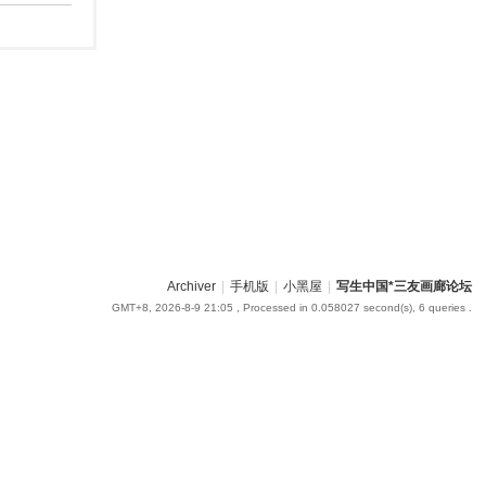
om
您有充裕的业余上网时
Archiver
|
手机版
|
小黑屋
|
写生中国*三友画廊论坛
GMT+8, 2026-8-9 21:05
, Processed in 0.058027 second(s), 6 queries .