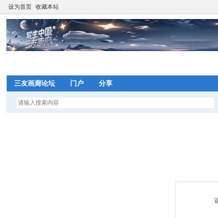
设为首页
收藏本站
网
三友画廊论坛
门户
分享
望
写
间
网