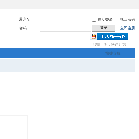
用户名
自动登录
找回密码
登录
密码
立即注册
只需一步，快速开始
三友画廊官方主办，希
快捷导航
om
您有充裕的业余上网时
三友画廊官方主办，希