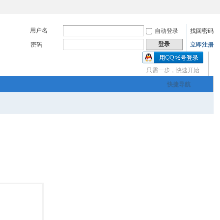
用户名
自动登录
找回密码
登录
密码
立即注册
只需一步，快速开始
三友画廊官方主办，希
快捷导航
om
您有充裕的业余上网时
三友画廊官方主办，希