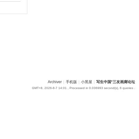
om
您有充裕的业余上网时
Archiver
|
手机版
|
小黑屋
|
写生中国*三友画廊论坛
GMT+8, 2026-8-7 14:01
, Processed in 0.036993 second(s), 6 queries .