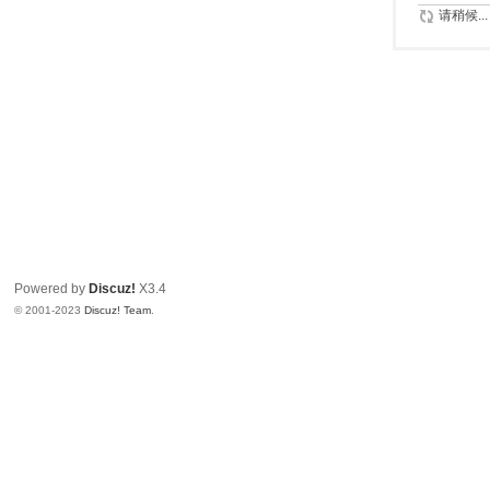
望
请稍候...
写
间
Powered by
Discuz!
X3.4
© 2001-2023
Discuz! Team
.