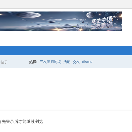
络人士“创业行动”开始 拉！写生中国*
更多的人加入你我同行。www.xixi118.c
热搜:
三友画廊论坛
活动
交友
discuz
帖子
搜
生中国*三友画廊急招实习版主！只要
索
，那就赶快来应聘吧！www.xixi118.com
络人士“创业行动”开始 拉！写生中国*
请先登录后才能继续浏览