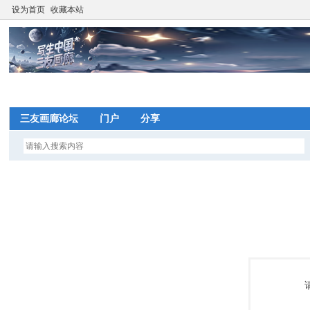
设为首页
收藏本站
网
三友画廊论坛
门户
分享
望
写
间
网