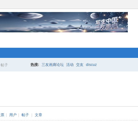
络人士“创业行动”开始 拉！写生中国*
更多的人加入你我同行。www.xixi118.c
热搜:
三友画廊论坛
活动
交友
discuz
帖子
搜
生中国*三友画廊急招实习版主！只要
索
，那就赶快来应聘吧！www.xixi118.com
投票
|
用户
|
帖子
|
文章
络人士“创业行动”开始 拉！写生中国*