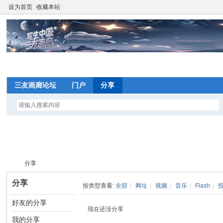
设为首页
收藏本站
网
三友画廊论坛
门户
分享
望
写
分享
间
分享
按类型查看:
全部
|
网址
|
视频
|
音乐
|
Flash
|
网
好友的分享
写
›
现在还没分享
我的分享