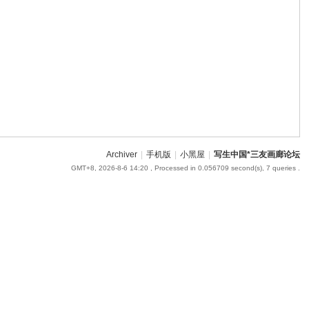
om
您有充裕的业余上网时
Archiver
|
手机版
|
小黑屋
|
写生中国*三友画廊论坛
GMT+8, 2026-8-6 14:20
, Processed in 0.056709 second(s), 7 queries .