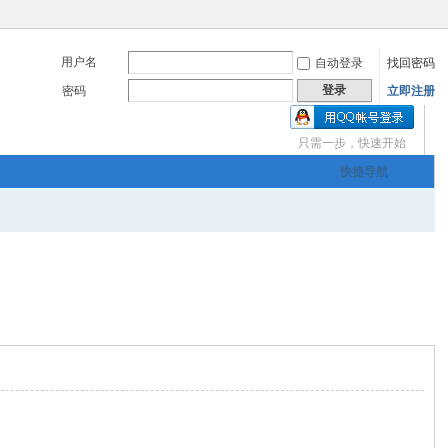
用户名
自动登录
找回密码
登录
密码
立即注册
只需一步，快速开始
三友画廊官方主办，希
快捷导航
om
您有充裕的业余上网时
三友画廊官方主办，希