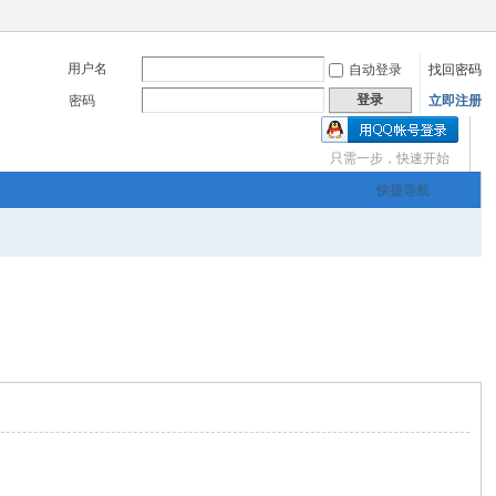
用户名
自动登录
找回密码
登录
密码
立即注册
只需一步，快速开始
三友画廊官方主办，希
快捷导航
om
您有充裕的业余上网时
三友画廊官方主办，希