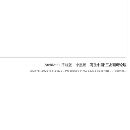
om
您有充裕的业余上网时
Archiver
|
手机版
|
小黑屋
|
写生中国*三友画廊论坛
GMT+8, 2026-8-6 14:22
, Processed in 0.063398 second(s), 7 queries .