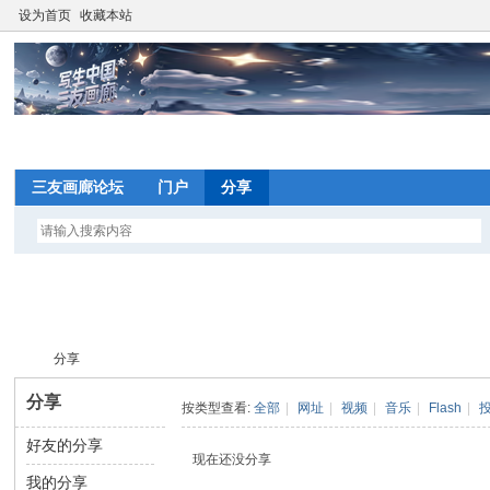
设为首页
收藏本站
网
三友画廊论坛
门户
分享
望
写
分享
间
分享
按类型查看:
全部
|
网址
|
视频
|
音乐
|
Flash
|
网
好友的分享
写
›
现在还没分享
我的分享