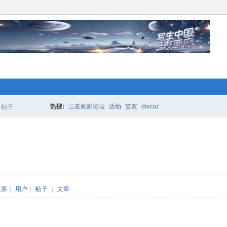
络人士“创业行动”开始 拉！写生中国*
更多的人加入你我同行。www.xixi118.c
热搜:
三友画廊论坛
活动
交友
discuz
帖子
搜
生中国*三友画廊急招实习版主！只要
索
，那就赶快来应聘吧！www.xixi118.com
投票
|
用户
|
帖子
|
文章
络人士“创业行动”开始 拉！写生中国*