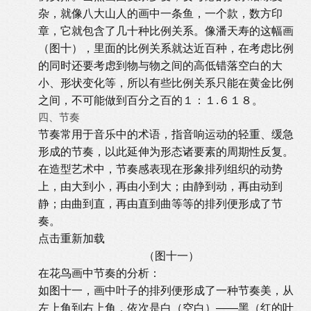
杂，就像八大山人的画中一条鱼，一个款，数方印
章，它就包含了几十种比例关系。像潘天寿的这幅画
（图十），里面的比例关系就达近百种，在考虑比例
的同时还要考虑到物与物之间的高低错落空白的大
小、形状变化等，所以有些比例关系只能在黄金比例
之间，不可能做到百分之百的１：１.６１８。
四、节奏
节奏常用于音乐中的术语，指音响运动的轻重、缓急
形成的节奏，以此延伸为形态诸要素的周期性反复。
在造型艺术中，节奏感表现在形象排列组织的动势
上，由大到小，再由小到大；由静到动，再由动到
静；由曲到直，再由直到曲等等的排列便形成了节
奏。
点击重新加载
（图十一）
在花鸟画中节奏的分析：
如图十一，画中叶子的排列便形成了一种节奏美，从
左上角到右上角，依次是白（空白）――黑（红的叶