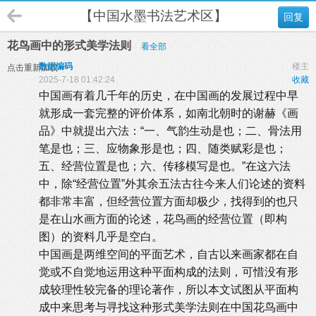
【中国水墨书法艺术区】
回复
花鸟画中的形式美学法则
看全部
数据编码
楼主
点击重新加载
2025-7-18 01:42:24
收藏
中国画有着几千年的历史，在中国画的发展过程中早
就形成一套完整的评价体系，如南北朝时的谢赫《画
品》中就提出六法：“一、气韵生动是也；二、骨法用
笔是也；三、应物象形是也；四、随类赋彩是也；
五、经营位置是也；六、传移模写是也。”在这六法
中，除“经营位置”外其余五法古往今来人们论述的资料
都非常丰富，但经营位置方面却极少，找得到的也只
是在山水画方面的论述，花鸟画的经营位置（即构
图）的资料几乎是空白。
中国画是两维空间的平面艺术，自古以来画家都在自
觉或不自觉地运用这种平面构成的法则，可惜没有形
成较理性较完备的理论著作，所以本文试图从平面构
成中来思考与寻找这种形式美学法则在中国花鸟画中