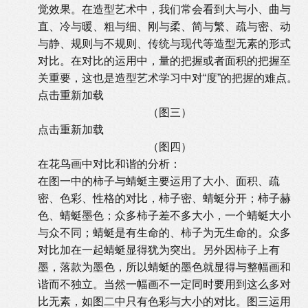
觉效果。在造型艺术中，我们常会看到大与小、曲与
直、冷与暖、粗与细、刚与柔、简与繁、疏与密、动
与静、规则与不规则、传统与现代等造型无素的形式
对比。在对比的运用中，量的把握或者面积的把握至
关重要，这也是造型艺术学习中对“度”的把握的难点。
点击重新加载
（图三）
点击重新加载
（图四）
在花鸟画中对比和谐的分析：
在图一中的柿子与蜻蜓主要运用了大小、面积、疏
密、色彩、性格的对比，柿子密、蜻蜓分开；柿子赫
色、蜻蜓墨色；众多柿子差不多大小，一个蜻蜓大小
与众不同；蜻蜓是有生命的、柿子为无生命的。众多
对比加在一起蜻蜓显得犹为突出。另外因柿子上有
墨，落款为墨色，所以蜻蜓的墨色就显得与整幅画和
谐而不独立。当然一幅画不一定同时要用到这么多对
比无素，如图二中只有色彩与大小的对比。图三运用