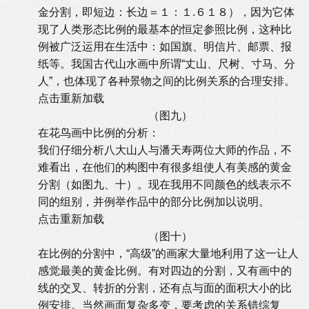
金分割，即短边：长边＝１：１.６１８），因为它体
现了人类形态比例的最基本的恒定参照比例，这种比
例被广泛运用在生活中：如国旗、明信片、邮票、报
纸等。我国古代山水画中所谓“丈山、尺树、寸马、分
人”，也体现了各种景物之间的比例关系的合理安排。
点击重新加载
（图九）
在花鸟画中比例的分析：
我们仔细分析八大山人与潘天寿两位大师的作品，不
难看出，在他们的构图中有很多组使人有美感的黄金
分割（如图九、十）。现在我用不同颜色的线表示不
同的组别，并例举作品中的部分比例加以说明。
点击重新加载
（图十）
在比例的分割中，“高级”的画家大量地利用了这一让人
感觉最美的黄金比例。有对四边的分割，又有画中的
线的交叉、转折的分割，还有点与面的面积大小的比
例安排。当然画面复杂多变，要考虑的关系错综复