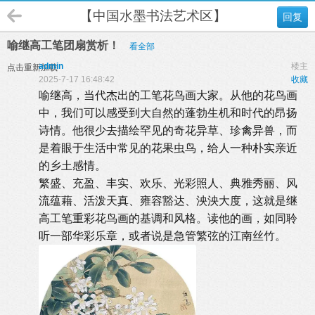
【中国水墨书法艺术区】
回复
喻继高工笔团扇赏析！
看全部
admin
楼主
点击重新加载
2025-7-17 16:48:42
收藏
喻继高，当代杰出的工笔花鸟画大家。从他的花鸟画
中，我们可以感受到大自然的蓬勃生机和时代的昂扬
诗情。他很少去描绘罕见的奇花异草、珍禽异兽，而
是着眼于生活中常见的花果虫鸟，给人一种朴实亲近
的乡土感情。
繁盛、充盈、丰实、欢乐、光彩照人、典雅秀丽、风
流蕴藉、活泼天真、雍容豁达、泱泱大度，这就是继
高工笔重彩花鸟画的基调和风格。读他的画，如同聆
听一部华彩乐章，或者说是急管繁弦的江南丝竹。