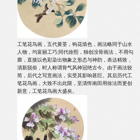
工笔花鸟画，五代黄荃，钩花填色，画法略同于山水
人物，均富丽工巧;同代徐熙，独创没骨画法，不用勾
廓，直接以色彩染出物象之形态与神韵，表达精致，
清新脱俗，时人称谓骨气风神冠绝古今。由于画法较
简，后代之写意画法，实受其影响甚巨。其后历代工
笔花鸟画，大致不出此限，至清恽南田用徐法而更创
新意，工笔花鸟画大盛矣。