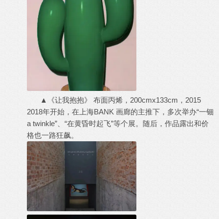
▲《让我抱抱》 布面丙烯，200cmx133cm，2015
2018年开始，在上海BANK 画廊的主推下，多次举办“⼀钿
a twinkle”、“在⻩昏时起⻜”等个展。随后，作品露出和价
格也一路狂飙。