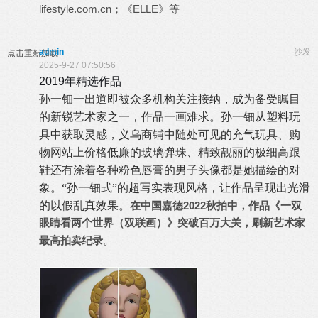
lifestyle.com.cn；《ELLE》等
admin
沙发
点击重新加载
2025-9-27 07:50:56
2019年精选作品
孙一钿一出道即被众多机构关注接纳，成为备受瞩目
的新锐艺术家之一，作品一画难求。孙一钿从塑料玩
具中获取灵感，义乌商铺中随处可见的充气玩具、购
物网站上价格低廉的玻璃弹珠、精致靓丽的极细高跟
鞋还有涂着各种粉色唇膏的男子头像都是她描绘的对
象。“孙一钿式”的超写实表现风格，让作品呈现出光滑
的以假乱真效果。
在中国嘉德2022秋拍中，作品《一双
眼睛看两个世界（双联画）》突破百万大关，刷新艺术家
最高拍卖纪录
。