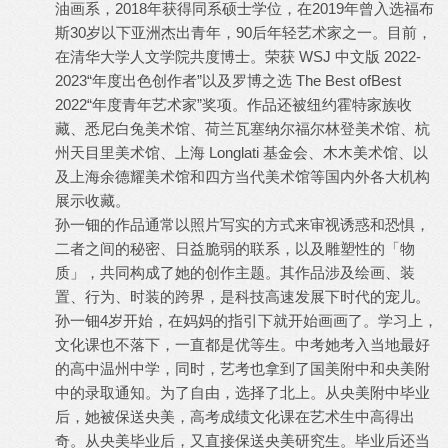
油画系，2018年获得同系硕士学位，在2019年曾入选福布
斯30岁以下亚洲杰出青年，90后年轻艺术家之一。目前，
在清华大学人文学院共度博士。荣获 WSJ 中⽂版 2022-
2023“年度出⾊创作者”以及罗博之选 The Best ofBest
2022“年度⻘年艺术家”奖项。作品还被纽约霍特家族收
藏、悉尼⽩兔美术馆、荷兰瓦塞纳尔福尔林登美术馆、杭
州天⽬⾥美术馆、上海 Longlati 基⾦会、⽊⽊美术馆、以
及上海余德耀美术馆和四⽅当代美术馆等国内外各⼤机构
展示收藏。
孙一钿的作品通常以照片写实的方式来审视诱惑和恐惧，
二者之间的秘密、日益脆弱的联系，以及雕塑性的「物
质」，共同构成了她的创作主题。其作品涉及绘画、装
置、行为、时装的跨界，是科技高速发展下时代的宠儿。
孙一钿4岁开始，在妈妈的指引下就开始画画了。学习上，
文化课也不落下，一直都是优等生。中考她考入当地最好
的高中温州中学，同时，艺考也拿到了国美附中和央美附
中的录取通知。为了自由，选择了北上。从央美附中毕业
后，她被保送央美，高考成绩文化课在艺术生中高得出
奇。从央美毕业后，又直接保送央美研究生。毕业后还当