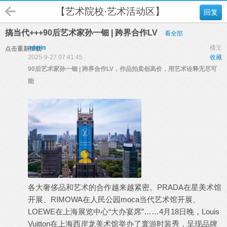
【艺术院校·艺术活动区】
回复
搞当代+++90后艺术家孙一钿 | 跨界合作LV
看全部
admin
楼主
点击重新加载
2025-9-27 07:41:45
收藏
90后艺术家孙一钿 | 跨界合作LV，作品拍卖创高价，用艺术诠释无尽可
能
各大奢侈品和艺术的合作越来越紧密。PRADA在星美术馆
开展、RIMOWA在人民公园moca当代艺术馆开展、
LOEWE在上海展览中心“大办宴席”……4月18日晚，Louis
Vuitton在上海西岸龙美术馆举办了寰游时装秀，呈现品牌