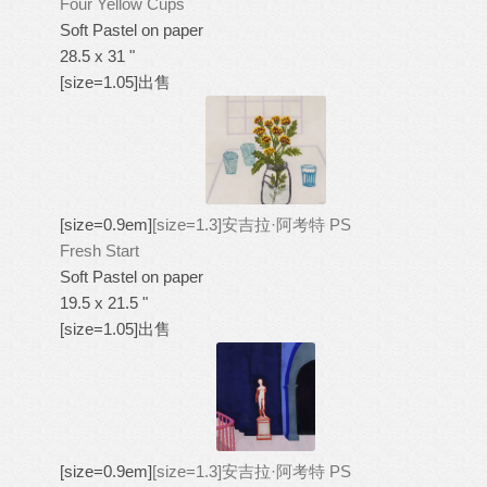
Four Yellow Cups
Soft Pastel on paper
28.5 x 31 "
[size=1.05]出售
[size=0.9em]
[size=1.3]安吉拉·阿考特 PS
Fresh Start
Soft Pastel on paper
19.5 x 21.5 "
[size=1.05]出售
[size=0.9em]
[size=1.3]安吉拉·阿考特 PS