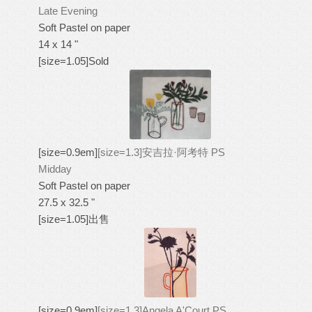
Late Evening
Soft Pastel on paper
14 x 14 "
[size=1.05]Sold
[size=0.9em]
[size=1.3]安吉拉·阿考特 PS
Midday
Soft Pastel on paper
27.5 x 32.5 "
[size=1.05]出售
[size=0.9em]
[size=1.3]Angela A'Court PS