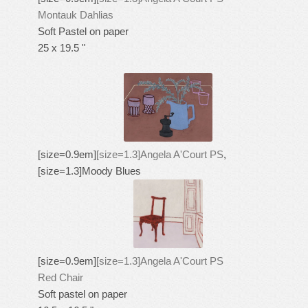
Montauk Dahlias
Soft Pastel on paper
25 x 19.5 "
[size=0.9em]
[size=1.3]Angela A'Court PS
,
[size=1.3]
Moody Blues
[size=0.9em]
[size=1.3]Angela A'Court PS
Red Chair
Soft pastel on paper