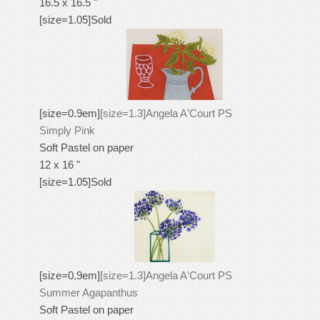
16.5 x 16.5 "
[size=1.05]Sold
[size=0.9em]
[size=1.3]Angela A'Court PS
Simply Pink
Soft Pastel on paper
12 x 16 "
[size=1.05]Sold
[size=0.9em]
[size=1.3]Angela A'Court PS
Summer Agapanthus
Soft Pastel on paper