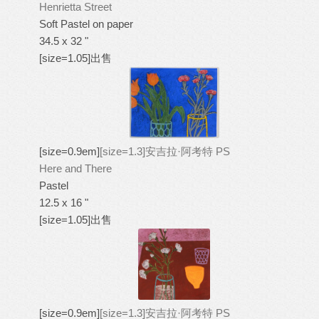
Henrietta Street
Soft Pastel on paper
34.5 x 32 "
[size=1.05]出售
[size=0.9em]
[size=1.3]安吉拉·阿考特 PS
Here and There
Pastel
12.5 x 16 "
[size=1.05]出售
[size=0.9em]
[size=1.3]安吉拉·阿考特 PS