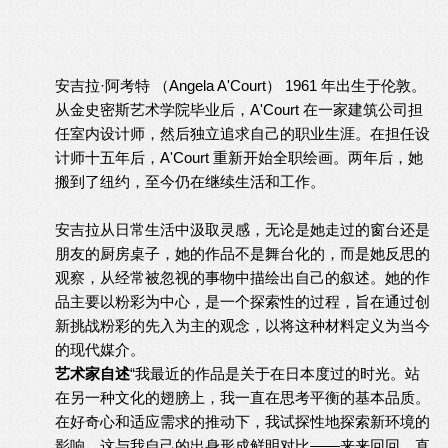
安吉拉·阿考特 （Angela A'Court） 1961 年出生于伦敦。
从金史密斯艺术学院毕业后，A'Court 在一家建筑公司担
任室内设计师，然后独立追求自己的职业生涯。在担任设
计师十五年后，A'Court 重新开始全职绘画。两年后，她
搬到了纽约，至今仍在继续生活和工作。
安吉拉从日常生活中汲取灵感，无论是她走过的窗台还是
朋友的厨房桌子，她的作品不是舞台化的，而是她反思的
观察，从经常被忽视的事物中描绘出自己的叙述。她的作
品主要以粉彩为中心，是一个探索性的过程，旨在通过创
新挑战粉彩的先入为主的观念，以将这种材料定义为当今
的现代媒介。
艺术家自述
“我最近的作品是关于在日本度过的时光。站
在另一种文化的翅膀上，我一直在思考平衡的基本品质。
在好奇心和适应需求的推动下，我试探性地探索新环境的
影响，这与我自己的出身形成鲜明对比——来来回回，直