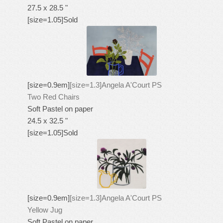
27.5 x 28.5 "
[size=1.05]Sold
[size=0.9em]
[size=1.3]Angela A'Court PS
Two Red Chairs
Soft Pastel on paper
24.5 x 32.5 "
[size=1.05]Sold
[size=0.9em]
[size=1.3]Angela A'Court PS
Yellow Jug
Soft Pastel on paper