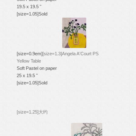
19.5 x 19.5 "
[size=1.05]Sold
[size=0.9em]
[size=1.3]Angela A'Court PS
Yellow Table
Soft Pastel on paper
25 x 19.5 "
[size=1.05]Sold
[size=1.25]大约