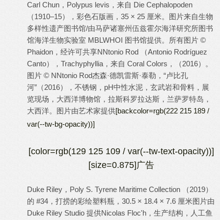
Carl Chun，Polypus levis，来自 Die Cephalopoden
（1910–15），彩色石版画，35 × 25 厘米。图片来自生物
多样性遗产图书馆/由马萨诸塞州伍兹霍尔海洋研究所图书
馆海洋生物实验室 MBLWHOI 图书馆提供。所有图片 ©
Phaidon，经许可共享
NNtonio Rod （Antonio Rodríguez
Canto），Trachyphyllia，来自 Coral Colors，（2016）。
图片 © NNtonio Rod
杰森·德凯雷斯·泰勒，“卢比孔
河”（2016），不锈钢，pH中性水泥，玄武岩和骨料，展
览现场，大西洋博物馆，拉斯科罗拉达斯，兰萨罗特岛，
大西洋。图片由艺术家提供
[backcolor=rgb(222 215 189 /
var(--tw-bg-opacity))]
[color=rgb(129 125 109 / var(--tw-text-opacity))]
[size=0.875]广告
Duke Riley，Poly S. Tyrene Maritime Collection （2019）
的 #34，打捞的彩绘塑料瓶，30.5 × 18.4 × 7.6 厘米图片由
Duke Riley Studio 提供
Nicolas Floc'h，生产结构，人工鱼