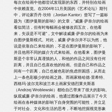
每次在绘画中他都尝试发现新的东西，并特别在绘画
中依赖直觉。在2004年11月美国的《艺术论坛》期刊
中，评论家乔丹·坎特（Jordan Kantor）曾写了一篇标
题为《图伊曼斯的影响》的文章，“威廉·萨奈尔的绘画
看似简洁，但有时每幅画会被修改四五次，在他看
来，失误是不可避”，文中解读威廉·萨奈尔的绘画为来
自图伊曼斯模式。对此，威廉·萨奈尔并不以为然，他
说是依靠自己来绘画的，不是在图伊曼斯的影响下，
并且他用不同的媒介方式来绘画。在他看来，图伊曼
斯是个非常认真谨慎的人，和他的作品之间没有任何
距离，并且自己也喜欢他的绘画。但是自己和作品之
间有一个距离，自己也被色彩的焦虑所困惑，从而走
上一条色彩极少的绘画之路。而画家格哈德·里希特、
西格玛·波尔克和波兰本土画家安德烈莱夫斯基
（Andrzej Wroblewski）都给自己带来了很大的影响。
纵观威廉·萨奈尔的绘画，他通过图像作品展示了今天
绘画在各种媒体的影响下自身突围的可能性，并立足
于对社会、文化和生活的思考，不断地挖掘视觉形象