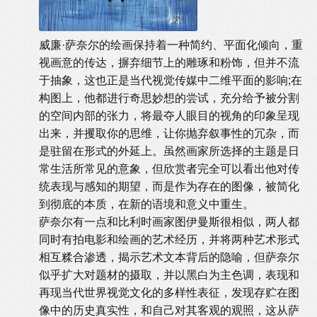
威廉·萨奈尔的绘画保持着一种简约、平面化倾向，重
视画意的传达，摒弃细节上的雕琢和粉饰，但并不流
于抽象，这也正是当代视觉传媒中二维平面的影响;在
构图上，他都进行奇思妙想的尝试，充分给予被分割
的空间内部的张力，将最夺人眼目的视角的印象呈现
出来，并攫取你的思维，让你抛弃叙事性的冗杂，而
是驻留在形式的外延上。虽然画家所选择的主题是日
常生活所常见的意象，但欣赏者完全可以看出他对传
统表现与感知的期望，而是作为存在的图像，被简化
到彻底的本质，在新的语境和意义中重生。
萨奈尔有一点和比利时画家图伊曼斯很相似，两人都
同时有拍电影和绘画的艺术经历，并将两种艺术形式
相互糅合渗透，揭示艺术文本背后的隐喻，但萨奈尔
似乎扩大对题材的摄取，并以黑白为主色调，表现和
再现当代世界视觉文化的多样性表征，发现存贮在图
像中的历史真实性，和自己对其客观的观照，这从萨