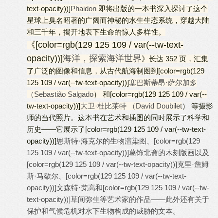
text-opacity))]
Phaidon
即将出版的一本书深入探讨了这个
星球上臭名昭著的广阔而神秘的水生生态系统，穿越大陆
和三千年，揭开地表下生命的惊人多样性。
《
[color=rgb(129 125 109 / var(--tw-text-
opacity))]
海洋，探索海洋世界
》长达 352 页，汇集
了广泛的图像和信息，从古代航海制图到[color=rgb(129
125 109 / var(--tw-text-opacity))]
塞巴斯蒂昂·萨尔加多
（Sebastião Salgado
） 和[color=rgb(129 125 109 / var(--
tw-text-opacity))]
大卫·杜比莱特 （David Doubilet
） 等摄影
师的当代照片。这本书在艺术和插图的同时展示了科学和
历史——它展示了[color=rgb(129 125 109 / var(--tw-text-
opacity))]
恩斯特·海克尔
的生物渲染图、[color=rgb(129
125 109 / var(--tw-text-opacity))]
葛饰北斋
的木刻版画以及
[color=rgb(129 125 109 / var(--tw-text-opacity))]
克里·詹姆
斯·马歇尔
、[color=rgb(129 125 109 / var(--tw-text-
opacity))]
文森特·梵高
和[color=rgb(129 125 109 / var(--tw-
text-opacity))]
草间弥生
等艺术家的作品——此外还有关于
保护和气候危机对水下生物构成的威胁的文本。