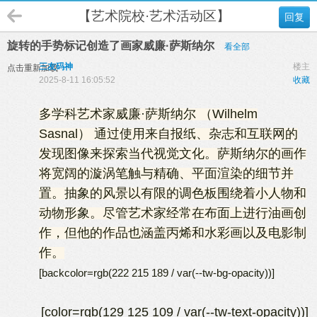
【艺术院校·艺术活动区】
回复
旋转的手势标记创造了画家威廉·萨斯纳尔
看全部
三友码神
楼主
点击重新加载
2025-8-11 16:05:52
收藏
多学科艺术家威廉·萨斯纳尔 （Wilhelm
Sasnal） 通过使用来自报纸、杂志和互联网的
发现图像来探索当代视觉文化。萨斯纳尔的画作
将宽阔的漩涡笔触与精确、平面渲染的细节并
置。抽象的风景以有限的调色板围绕着小人物和
动物形象。尽管艺术家经常在布面上进行油画创
作，但他的作品也涵盖丙烯和水彩画以及电影制
作。
[backcolor=rgb(222 215 189 / var(--tw-bg-opacity))]
[color=rgb(129 125 109 / var(--tw-text-opacity))]