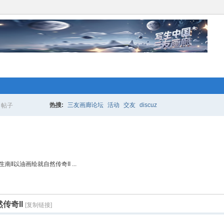
络人士“创业行动”开始 拉！写生中国*
更多的人加入你我同行。www.xixi118.c
热搜:
三友画廊论坛
活动
交友
discuz
帖子
搜
生中国*三友画廊急招实习版主！只要
索
南‖以油画绘就自然传奇II ...
，那就赶快来应聘吧！www.xixi118.com
络人士“创业行动”开始 拉！写生中国*
传奇II
[复制链接]