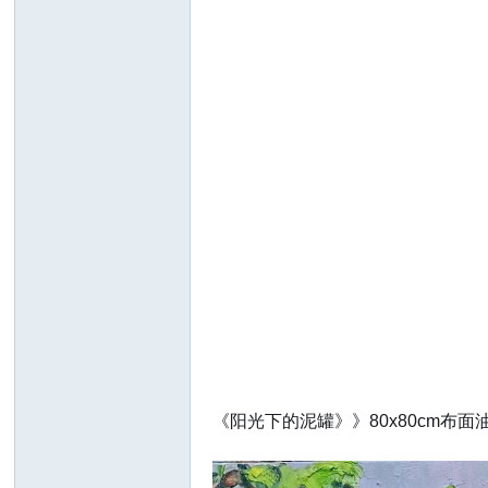
国
*
《阳光下的泥罐》》80x80cm布面