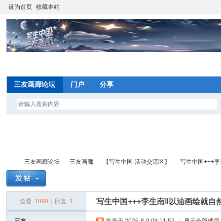
设为首页
收藏本站
网
三友画廊论坛
门户
分享
望
写
三友画廊论坛
三友画廊
【写生中国·活动交流区】
写生中国+++李生
间
网
写生中国+++李生南‖以油画绘就自然
查看:
1890
|
回复:
1
写
»
›
›
›