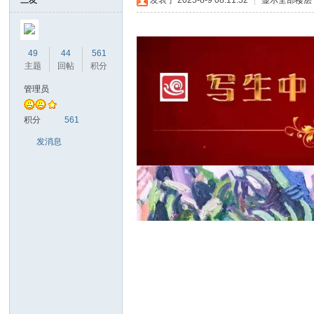
望
三友
发表于 2025-8-9 08:11:52
|
显示全部楼层
49
44
561
主题
回帖
积分
写
管理员
间
生
积分
561
发消息
中