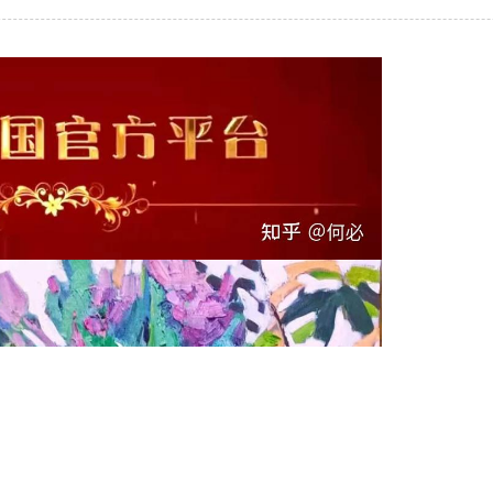
更多的人加入你我同行。www.xixi118.c
生中国*三友画廊急招实习版主！只要
，那就赶快来应聘吧！www.xixi118.com