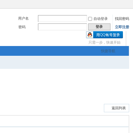
用户名
自动登录
找回密码
登录
密码
立即注册
只需一步，快速开始
三友画廊官方主办，希
快捷导航
om
您有充裕的业余上网时
返回列表
三友画廊官方主办，希