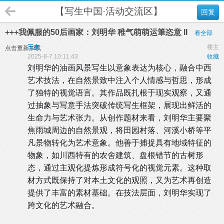
【写生中国·活动交流区】
回复
+++我佩服的50后画家：刘明华 稚气萌萌运筆恣意 II
看全部
三友
楼主
点击重新加载
2025-8-7 10:11:43
收藏
刘明华的油画风景写生以意象表达为核心，融合中西
艺术技法，在自然景致中注入个人情感与哲思，形成
了独特的视觉语言。其作品既扎根于现实观察，又通
过抽象与写意手法突破传统写生框架，展现出鲜活的
生命力与艺术张力。从创作题材来看，刘明华主要聚
焦雨城周边的自然景观，将田园村落、河溪小桥等平
凡景物转化为艺术意象。他善于捕捉具有地域特征的
物象，如川西特有的农舍建筑、盘根错节的古树形
态，通过主观化提炼形成符号化的视觉元素。这种取
材方式既保持了对本土文化的观照，又为艺术再创造
提供了丰富的素材基础。在技法层面，刘明华实现了
跨文化的艺术融合。