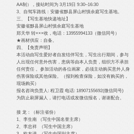
AA制），接站时间为 3月19日 9:30–16:30
3、自驾车路线：安徽省黟县屏山村慎余庭写生基地。
三、【写生基地快递地址】
安徽省黟县屏山村慎余庭写生基地
郑天华 转×××收，电话：13955994133（微信同号）
★画材供应：自备。
四、【免责声明】
本活动由写生爱好者自发结伴写生，写生出行期间，参与
人出现任何意外伤害，患病等由本人负责，组织方不承担
任何责任 。参加活动的各位画家，必须主动购买意外人身
伤害保险或其他保险。（报到检查保险，如没有购买的，
现场购买）
报名咨询负责人: 程卫霞 电话: 18907155692(微信同号)
为防止刷屏漏人，请打电话或发微信报名，谢谢配合。
接 龙：（标注省份）
1、李生南 （写生中国名誉主席）
2、李忠祥 （写生中国主席）
3、欧友进 （写生中国副主席）