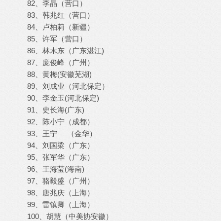
82、李晶（营口）
83、韩兆红（营口）
84、卢柏莉（新疆）
85、许军（营口）
86、林木东（广东湛江)
87、庞俊峰（广州）
88、黄梅(安徽芜湖)
89、刘成业（河北保定）
90、李金玉(河北保定)
91、史长海(广东)
92、陈小宁（成都）
93、王宁 （金华）
94、刘国梁（广东）
95、张军华（广东）
96、王海莹(海南)
97、骆毅盛（广州）
98、唐兆庆（上海）
99、雷镇卿（上海）
100、胡慧（中美协安徽）