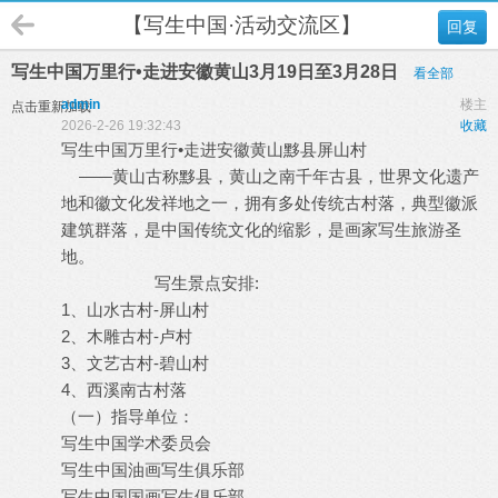
【写生中国·活动交流区】
回复
写生中国万里行•走进安徽黄山3月19日至3月28日
看全部
admin
楼主
点击重新加载
2026-2-26 19:32:43
收藏
写生中国万里行•走进安徽黄山黟县屏山村
——黄山古称黟县，黄山之南千年古县，世界文化遗产
地和徽文化发祥地之一，拥有多处传统古村落，典型徽派
建筑群落，是中国传统文化的缩影，是画家写生旅游圣
地。
写生景点安排:
1、山水古村-屏山村
2、木雕古村-卢村
3、文艺古村-碧山村
4、西溪南古村落
（一）指导单位：
写生中国学术委员会
写生中国油画写生俱乐部
写生中国国画写生俱乐部