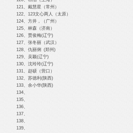
121、戴慧星（常州）
122、123文心两人（太原）
124、方井，（广州）
125、林森（济南）
126、贾俊梅(辽宁)
127、张冬丽（武汉）
128、仇丽俐 (郑州)
129、吴颖(辽宁)
130、沈玲玲(辽宁)
131、赵硕（营口）
132、苏德利(陕西)
133、余小华(陕西)
134、
135、
136、
137、
138、
139、