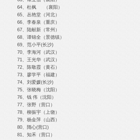
64、杜枫 （襄阳）
65、丛艳堂（河北）
66、李春泉（重庆）
67、陆献新（常州）
68、谭锦全（景德镇）
69、范小平(长沙)
70、李海河（武汉）
71、王光华（武汉）
72、陈敬霞（黄石）
73、廖学平（福建）
74、刘爱媛(长沙)
75、张晓梅（沈阳）
76、钱 伟（沈阳）
77、张野（营口）
78、柳振宇（上饶）
79、杨金萍（山西）
80、隋心(营口)
81、知禾（营口）