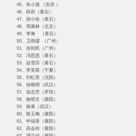
45、朱小珑 （安庆 ）
46、薛莉（黄石）
47、胡小俭（黄石）
48、周康林（北京）
49、李琳 （黄石）
50、卫雨缪 （广州）
51、张利民（广州）
52、冯思思（黄石）
53、赵雪芬（黄石）
54、李芙蓉（宁夏）
55、刘红英（沈阳）
56、徐晓明（武汉）
57、徐志芳（罗田）
58、杨明文（襄阳）
59、骆幕（武汉）
60、陈玉梅（襄阳）
61、申福香（襄阳）
62、高会玲（襄阳）
63、谭立信（襄阳）