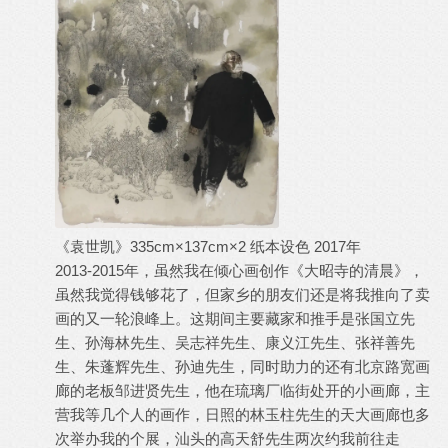
《袁世凯》335cm×137cm×2 纸本设色 2017年
2013-2015年，虽然我在倾心画创作《大昭寺的清晨》，
虽然我觉得钱够花了，但家乡的朋友们还是将我推向了卖
画的又一轮浪峰上。这期间主要藏家和推手是张国立先
生、孙海林先生、吴志祥先生、康义江先生、张祥善先
生、朱蓬辉先生、孙迪先生，同时助力的还有北京路宽画
廊的老板邹进贤先生，他在琉璃厂临街处开的小画廊，主
营我等几个人的画作，日照的林玉柱先生的天大画廊也多
次举办我的个展，汕头的高天舒先生两次约我前往走