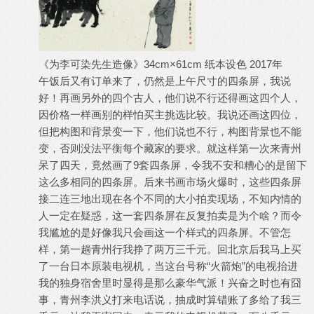
《为李可染先生造像》34cm×61cm 纸本设色 2017年
午饭后又有订单来了，仍然是上午尺寸的四条屏，我说
好！再画另外的四个古人，他们说不行还得画这四个人，
因价格一样画别的样怕买主挑选比较。我说还画这四位，
但把构图和背景变一下，他们说也不行，构图背景也不能
变，否则没法平衡每个藏家的要求。就这样第一次来青州
呆了四天，竟然画了9套四条屏，令我不安和糟心的是留下
这么多相同的四条屏。后来书画市场火爆时，这些四条屏
接二连三地出现在各个不同的大小拍卖现场，不知内情的
人一定在疑惑，这一套四条屏在反复拍卖是为个啥？而令
我尴尬的是好像我只会画这一个样式的四条屏。不管怎
样，第一趟青州行我挣了两万三千元。回北京后我马上买
了一台日本原装电视机，当这台号称“火箭炮”的电视抬进
我的独身宿舍里时显得是那么豪华气派！兴奋之时也有囧
事，青州李洪义打来电话说，抽成时算错账了多给了我三