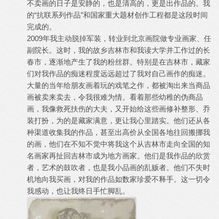
不卖画的日子是安静的，也是清高的，更是出作品的。我
的“抗联系列作品”和国家重大题材创作工程都是这段时间
完成的。
2009年我主动脱掉军装，转业到北京画院做专业画家、任
副院长。这时，我的故乡吉林市和我读大学并工作过的长
春市，逐渐地产生了我的粉丝群。特别是在吉林市，藏家
们对我作品的痴迷程度远远超过了我对自己画作的痴迷。
大量的当年给朋友画着玩的戏笔之作，都被淘出来当商品
画被卖来卖去，令我很难为情。看着那些幼稚的伪商品
画，我像救死扶伤的大夫，又开始给这些画修补整形、乔
装打扮，为的是藏家满意，更让我心里踏实。他们还从各
种渠道收集我的作品，甚至出高价从全国各地往回搬挪我
的画，他们在不知不觉中将我这个从吉林市走向全国的知
名画家再扯回吉林市成为地方画家。他们是我作品的欣赏
者，艺术的鼓吹者，也是我小品画的乱贩者。他们不失时
机地向我买画，对我的作品如数家珍爱不释手。这一切令
我感动，也让我终日手忙脚乱。