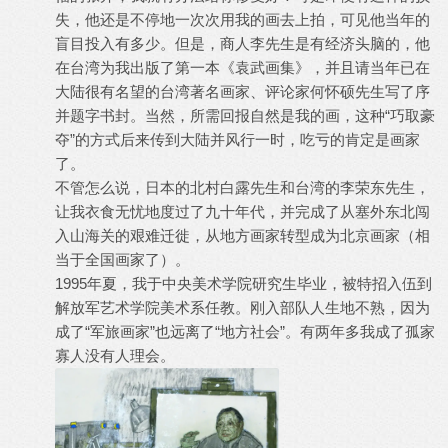
失，他还是不停地一次次用我的画去上拍，可见他当年的
盲目投入有多少。但是，商人李先生是有经济头脑的，他
在台湾为我出版了第一本《袁武画集》，并且请当年已在
大陆很有名望的台湾著名画家、评论家何怀硕先生写了序
并题字书封。当然，所需回报自然是我的画，这种“巧取豪
夺”的方式后来传到大陆并风行一时，吃亏的肯定是画家
了。
不管怎么说，日本的北村白露先生和台湾的李荣东先生，
让我衣食无忧地度过了九十年代，并完成了从塞外东北闯
入山海关的艰难迁徙，从地方画家转型成为北京画家（相
当于全国画家了）。
1995年夏，我于中央美术学院研究生毕业，被特招入伍到
解放军艺术学院美术系任教。刚入部队人生地不熟，因为
成了“军旅画家”也远离了“地方社会”。有两年多我成了孤家
寡人没有人理会。