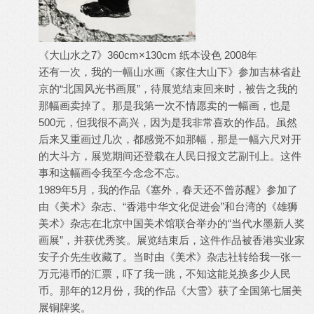
《大山水之7》360cm×130cm 纸本设色 2008年
还有一次，我的一幅山水画《家住大山下》参加吉林省赴
京的“北国风光书画展”，待展览结束回来时，被告之我的
那幅画卖掉了。那是我第一次不情愿卖的一幅画，也是
500元，但我很不高兴，因为是我非常喜欢的作品。虽然
后来又重画过几次，都感觉不如那幅，那是一幅六尺对开
的大斗方，展览期间还登载在人民日报文艺副刊上。这件
事和这幅画令我至今念念不忘。
1989年5月，我的作品《塞外，春天还不曾苏醒》参加了
由《美术》杂志、“香港中华文化促进会”和台湾的《雄狮
美术》杂志在北京中国美术馆联合举办的“当代水墨新人奖
画展”，并获优秀奖。展览结束后，这件作品被香港实业家
安子介先生收藏了。当时由《美术》杂志社转给我一张一
万元港币的汇票，吓了我一跳，不知这能兑换多少人民
币。那年的12月份，我的作品《大雪》获了全国第七届美
展铜牌奖。