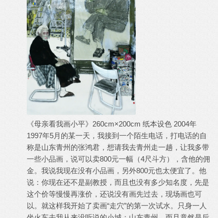
《母亲看我画小平》260cm×200cm 纸本设色 2004年
1997年5月的某一天，我接到一个陌生电话，打电话的自
称是山东青州的张鸿君，想请我去青州走一趟，让我多带
一些小品画，说可以卖800元一幅（4尺斗方），含他的佣
金。我说我现在没有小品画，另外800元也太便宜了。他
说：你现在还不是副教授，而且也没有多少知名度，先是
这个价等慢慢再涨价，还说没有画先过去，现场画也可
以。就这样我开始了卖画“走穴”的第一次试水。只身一人
坐火车去我从来没听说的小城：山东青州，而且竟然是后