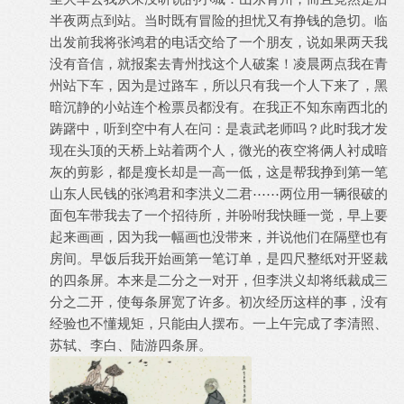
半夜两点到站。当时既有冒险的担忧又有挣钱的急切。临
出发前我将张鸿君的电话交给了一个朋友，说如果两天我
没有音信，就报案去青州找这个人破案！凌晨两点我在青
州站下车，因为是过路车，所以只有我一个人下来了，黑
暗沉静的小站连个检票员都没有。在我正不知东南西北的
踌躇中，听到空中有人在问：是袁武老师吗？此时我才发
现在头顶的天桥上站着两个人，微光的夜空将俩人衬成暗
灰的剪影，都是瘦长却是一高一低，这是帮我挣到第一笔
山东人民钱的张鸿君和李洪义二君⋯⋯两位用一辆很破的
面包车带我去了一个招待所，并吩咐我快睡一觉，早上要
起来画画，因为我一幅画也没带来，并说他们在隔壁也有
房间。早饭后我开始画第一笔订单，是四尺整纸对开竖裁
的四条屏。本来是二分之一对开，但李洪义却将纸裁成三
分之二开，使每条屏宽了许多。初次经历这样的事，没有
经验也不懂规矩，只能由人摆布。一上午完成了李清照、
苏轼、李白、陆游四条屏。