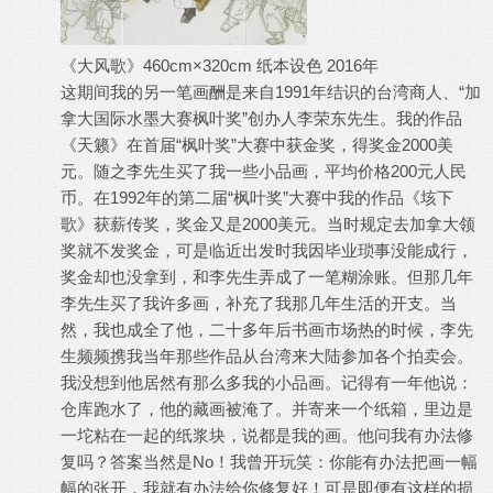
《大风歌》460cm×320cm 纸本设色 2016年
这期间我的另一笔画酬是来自1991年结识的台湾商人、“加
拿大国际水墨大赛枫叶奖”创办人李荣东先生。我的作品
《天籁》在首届“枫叶奖”大赛中获金奖，得奖金2000美
元。随之李先生买了我一些小品画，平均价格200元人民
币。在1992年的第二届“枫叶奖”大赛中我的作品《垓下
歌》获薪传奖，奖金又是2000美元。当时规定去加拿大领
奖就不发奖金，可是临近出发时我因毕业琐事没能成行，
奖金却也没拿到，和李先生弄成了一笔糊涂账。但那几年
李先生买了我许多画，补充了我那几年生活的开支。当
然，我也成全了他，二十多年后书画市场热的时候，李先
生频频携我当年那些作品从台湾来大陆参加各个拍卖会。
我没想到他居然有那么多我的小品画。记得有一年他说：
仓库跑水了，他的藏画被淹了。并寄来一个纸箱，里边是
一坨粘在一起的纸浆块，说都是我的画。他问我有办法修
复吗？答案当然是No！我曾开玩笑：你能有办法把画一幅
幅的张开，我就有办法给你修复好！可是即便有这样的损