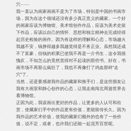
穴⋯⋯
我一直认为画家画画不是为了市场，特别是中国的书画市
场，因为在这个领域还没有多少真正意义的藏家。一个好
的画家应该为博物馆、美术馆创作作品，应该为美术史留
下作品，应该以自己的情怀、思想和独立精神去完成经得
起历史检验的画作。因为有这样的理解和心态，市场越火
我越不安，钱挣得越多我越觉得是不务正业。虽然我还成
不了富豪，但钱的积累已使我不再是一介书生，这令我很
愧疚，不知怎么的竟然觉得对不起读的那些书。好在，书
画市场不再那么疯狂了，我也不再像打了鸡血那样“走
穴”了。
当然，还是要感谢我作品的藏家和推手们，是这些朋友让
我有大画室和静心创作的心态，让我走南闯北周遊世界去
看博物馆。
正因为此，我该画出更好的作品，让更多的人认可和欣
赏，使藏家们手中的作品更有价值，更能留传长久。因为
我作品的艺术价值，使我的藏家们额外的也有了一份价
值，说不定，或者，也许我们还能一起流芳百世呢。