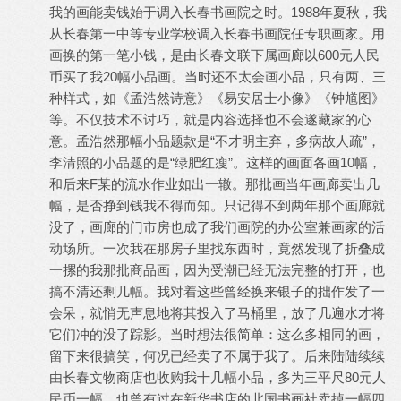
我的画能卖钱始于调入长春书画院之时。1988年夏秋，我
从长春第一中等专业学校调入长春书画院任专职画家。用
画换的第一笔小钱，是由长春文联下属画廊以600元人民
币买了我20幅小品画。当时还不太会画小品，只有两、三
种样式，如《孟浩然诗意》《易安居士小像》《钟馗图》
等。不仅技术不讨巧，就是内容选择也不会遂藏家的心
意。孟浩然那幅小品题款是“不才明主弃，多病故人疏”，
李清照的小品题的是“绿肥红瘦”。这样的画面各画10幅，
和后来F某的流水作业如出一辙。那批画当年画廊卖出几
幅，是否挣到钱我不得而知。只记得不到两年那个画廊就
没了，画廊的门市房也成了我们画院的办公室兼画家的活
动场所。一次我在那房子里找东西时，竟然发现了折叠成
一摞的我那批商品画，因为受潮已经无法完整的打开，也
搞不清还剩几幅。我对着这些曾经换来银子的拙作发了一
会呆，就悄无声息地将其投入了马桶里，放了几遍水才将
它们冲的没了踪影。当时想法很简单：这么多相同的画，
留下来很搞笑，何况已经卖了不属于我了。后来陆陆续续
由长春文物商店也收购我十几幅小品，多为三平尺80元人
民币一幅。也曾有过在新华书店的北国书画社卖掉一幅四