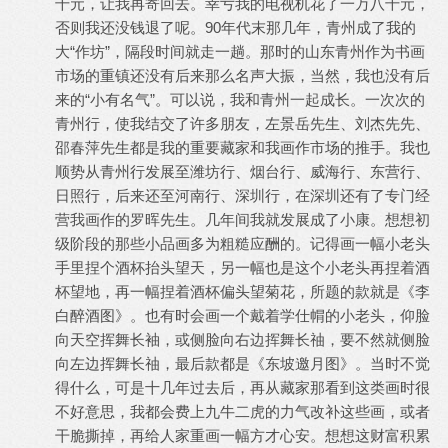
千元，让我再寄回去。幸亏我的电视机花了一万八千元，
否则我还没钱退了呢。90年代末那几年，青州成了我的
大“作坊”，隔段时间就走一趟。那时的山东青州作为书画
市场的重镇还没有后来那么名声大振，当然，我也没有后
来的“小有名气”。可以说，我和青州一起成长。一次次的
青州行，使我结交了许多朋友，左景岳先生、刘杰先先、
邵春萍先生都是我的重要藏家和我画作市场的推手。我也
顺势从青州行发展至潍坊行、烟台行、威海行、东营行、
日照行，后来还至河南行、深圳行，在深圳还有了专门经
营我画作的罗晖先生。几年间我就发展成了小康。想想初
级阶段的那些小品画多为粗糙应酬的。记得画一幅小老头
手里捏个酒杯抬头望天，另一幅也是这个小老头再捏着酒
杯望地，再一幅捏着酒杯偏头望菊花，所题的款就是《李
白醉酒图》。也有时会画一个戴着学仕㡌的小老头，仰脸
向天空挥舞长袖，或侧脸向右边挥舞长䄂，要不然就侧脸
向左边挥舞长䄂，最后款都是《东坡邀月图》。当时不觉
得什么，可是十几年过去后，再从藏家那看到这类画时很
不好意思，我都会费上九牛二虎的力气改补这些画，或者
干脆撕掉，再给人家重画一幅方才心安。想想这财富积累