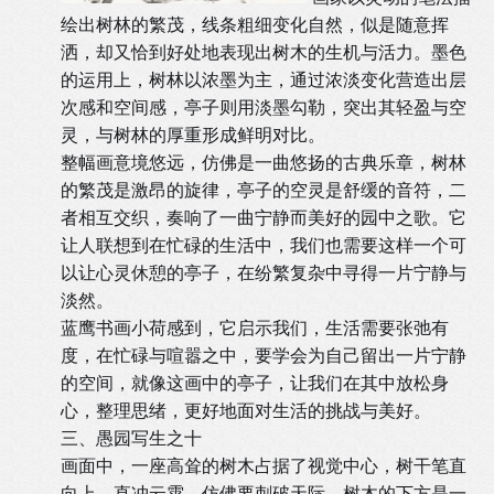
绘出树林的繁茂，线条粗细变化自然，似是随意挥
洒，却又恰到好处地表现出树木的生机与活力。墨色
的运用上，树林以浓墨为主，通过浓淡变化营造出层
次感和空间感，亭子则用淡墨勾勒，突出其轻盈与空
灵，与树林的厚重形成鲜明对比。
整幅画意境悠远，仿佛是一曲悠扬的古典乐章，树林
的繁茂是激昂的旋律，亭子的空灵是舒缓的音符，二
者相互交织，奏响了一曲宁静而美好的园中之歌。它
让人联想到在忙碌的生活中，我们也需要这样一个可
以让心灵休憩的亭子，在纷繁复杂中寻得一片宁静与
淡然。
蓝鹰书画小荷感到，它启示我们，生活需要张弛有
度，在忙碌与喧嚣之中，要学会为自己留出一片宁静
的空间，就像这画中的亭子，让我们在其中放松身
心，整理思绪，更好地面对生活的挑战与美好。
三、愚园写生之十
画面中，一座高耸的树木占据了视觉中心，树干笔直
向上，直冲云霄，仿佛要刺破天际。树木的下方是一