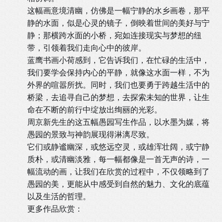
这幅画意境清幽，仿佛是一幅宁静的水乡画卷，那平
静的水面，似是心灵的镜子，倒映着世间的美好与宁
静；那横跨水面的小桥，宛如连接现实与梦想的纽
带，引领着我们走向心中的彼岸。
蓝鹰书画小荷感到，它告诉我们，在忙碌的生活中，
我们要学会保持内心的平静，就像这水面一样，不为
外界的喧嚣所扰。同时，我们也要勇于跨越生活中的
桥梁，去追寻自己的梦想，去探索未知的世界，让生
命在不断的前行中绽放出绚丽的光彩。
周京新先生的这五幅愚园写生作品，以水墨为媒，将
愚园的景致与神韵展现得淋漓尽致。
它们或静谧幽深，或悠远空灵，或雄浑壮阔，或宁静
质朴，或清幽淡雅，每一幅都像是一首无声的诗，一
幅流动的画，让我们在欣赏的过程中，不仅领略到了
愚园的美，更能从中感受到自然的魅力、文化的底蕴
以及生活的哲理。
更多作品欣赏：