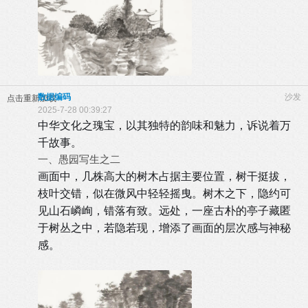
数据编码
沙发
点击重新加载
2025-7-28 00:39:27
中华文化之瑰宝，以其独特的韵味和魅力，诉说着万
千故事。
一、
愚园
写生之二
画面中，几株高大的树木占据主要位置，树干挺拔，
枝叶交错，似在微风中轻轻摇曳。树木之下，隐约可
见山石嶙峋，错落有致。远处，一座古朴的亭子藏匿
于树丛之中，若隐若现，增添了画面的层次感与神秘
感。