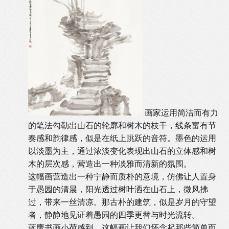
画家运用简洁而有力
的笔法勾勒出山石的轮廓和树木的枝干，线条富有节
奏感和韵律感，似是在纸上跳跃的音符。墨色的运用
以淡墨为主，通过浓淡变化表现出山石的立体感和树
木的层次感，营造出一种淡雅而清新的氛围。
这幅画营造出一种宁静而质朴的意境，仿佛让人置身
于愚园的清晨，阳光透过树叶洒在山石上，微风拂
过，带来一丝清凉。那古朴的建筑，似是岁月的守望
者，静静地见证着愚园的四季更替与时光流转。
蓝鹰书画小荷感到，这幅画让我们怀念起那些简单而