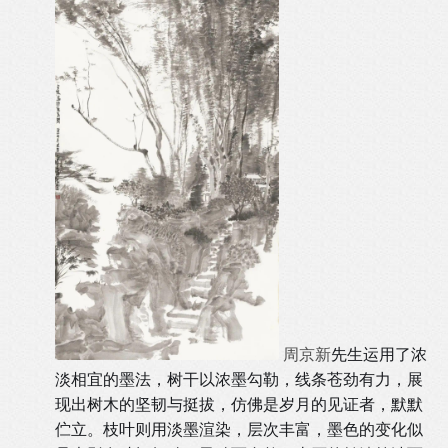
周京新
先生运用了浓
淡相宜的墨法，树干以浓墨勾勒，线条苍劲有力，展
现出树木的坚韧与挺拔，仿佛是岁月的见证者，默默
伫立。枝叶则用淡墨渲染，层次丰富，墨色的变化似