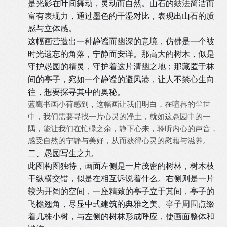
是光影在叶间舞动，灵动而自然。山石的
皴法
简洁而
富有表现力，通过墨色的干湿对比，表现出山石的质
感与立体感。
这幅画营造出一种静谧而幽深的意境，仿佛是一个被
时光遗忘的角落，宁静而安详。那高大的树木，似是
守护愚园的精灵，守护着这片清幽之地；那藏匿于林
间的亭子，宛如一个静谧的避风港，让人不禁心生向
往，想要探寻其中的奥秘。
蓝鹰书画
小荷感到，这幅画让我们明白，在喧嚣的尘世
中，我们需要寻找一片心灵的净土，就如这愚园中的一
隅，能让我们在忙碌之余，静下心来，聆听内心的声音，
感受自然的宁静与美好，从而获得心灵的慰藉与滋养。
二、愚园写生之九
此图构图独特，画面左侧是一片茂密的树林，树木枝
干纵横交错，似是在相互诉说着什么。右侧则是一片
较为开阔的空间，一座精致的亭子立于其间，亭子的
飞檐翘角，尽显中式建筑的典雅之美。亭子周围点缀
着几株小树，与左侧的树林形成呼应，使画面整体和