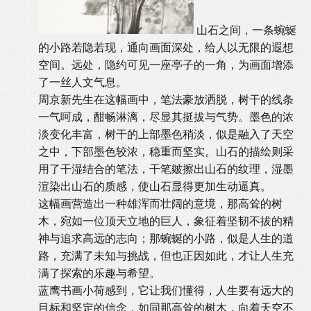
山石之间，一条蜿蜒
的小路若隐若现，通向画面深处，给人以无限的遐想
空间。远处，隐约可见一座亭子的一角，为画面增添
了一丝人文气息。
周京新先生在这幅画中，笔法豪放洒脱，树干的线条
一气呵成，酣畅淋漓，尽显其挺拔与气势。墨色的浓
淡变化丰富，树干的上部墨色稍淡，似是融入了天空
之中，下部墨色较浓，稳重而坚实。山石的描绘则采
用了干湿结合的笔法，干笔皴擦出山石的纹理，湿墨
渲染出山石的质感，使山石显得更加生动逼真。
这幅画营造出一种雄浑而壮阔的意境，那高耸的树
木，宛如一位顶天立地的巨人，象征着坚韧不拔的精
神与追求高远的志向；那蜿蜒的小路，似是人生的道
路，充满了未知与挑战，但也正因如此，才让人生充
满了探索的乐趣与希望。
蓝鹰书画小荷感到，它让我们懂得，人生要有远大的
目标和坚定的信念，如同那高耸的树木，向着天空不