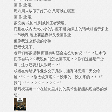
画 作 业 啦
周六周末放假了好开心 又可以在寝室
画 作 业 啦
很充实 很忙 忙到戒掉王者荣耀。
而且在校内大大小小的讲座不断 如果去的话就相当于多上
一节晚课 晚上要熬夜掉头发画作业
但像我这么积极的小孩
已经快秃了。
老师们都很温和 而且有时还会这么对你说：“？？注水你
们不会吗？？我说你们怎么画不完？？你们这都是干货
啊，注水还要别人教吗？？”
或者在你结课作业少交了几张，通宵补完第二天交给
她：“？？？别太较真啦？？没事的！没关系的？！！”
我们：“？？？？？？？？？”
最后祝福每一个在铅灰里挣扎的美术生都能实现自己的梦
想~