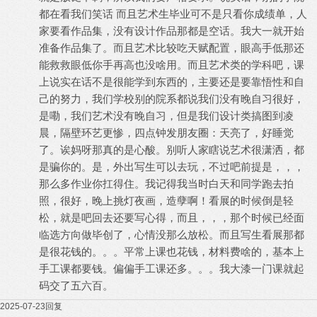
都在看我们笑话 而且艺术生毕业可不是只看你成绩单，人
家要看作品集，没有设计作品那都是空话。我大一就开始
准备作品集了。而且艺术比较吃天赋配置，眼高手低那还
能救救眼低你手再高也没啥用。而且艺术类的学科吧，课
上说实在话不是很能学到东西的，主要还是要靠悟性和自
己的努力，我们学校别的院系都说我们没有晚自习很好，
是嘞，我们艺术没有晚自习，但是我们设计类搞图到凌
晨，隔壁环艺更惨，四点钟发朋友圈：天亮了，好睡觉
了。诶妈呀那真的是心酸。别听人家瞎说艺术很潇洒，都
是骗你的。是，外出写生可以去玩，不过吧前提是，，，
那么多作业你扛得住。我记得我当时白天和同学跑去拍
照，很好，晚上挑灯夜画，造孽啊！看展的时候倒是轻
松，就是吧回去还要写心得，而且，，，那个时候已经面
临选方向做毕创了，心情没那么放松。而且写生看展那都
是很花钱的。。。平常上课也花钱，材料费啥的，基本上
手工课都要钱。偏偏手工课还多。。。我大漆一门课就起
码交了五六百。
2025-07-23
回复