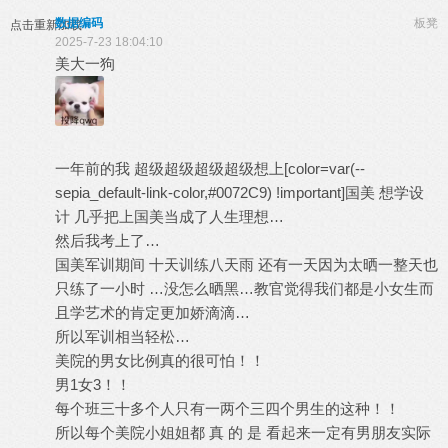
数据编码
板凳
点击重新加载
2025-7-23 18:04:10
美大一狗
一年前的我 超级超级超级超级想上[color=var(--
sepia_default-link-color,#0072C9) !important]
国美
想学设
计 几乎把上国美当成了人生理想…
然后我考上了…
国美军训期间 十天训练八天雨 还有一天因为太晒一整天也
只练了一小时 …没怎么晒黑…教官觉得我们都是小女生而
且学艺术的肯定更加娇滴滴…
所以军训相当轻松…
美院的男女比例真的很可怕！！
男1女3！！
每个班三十多个人只有一两个三四个男生的这种！！
所以每个美院小姐姐都 真 的 是 看起来一定有男朋友实际