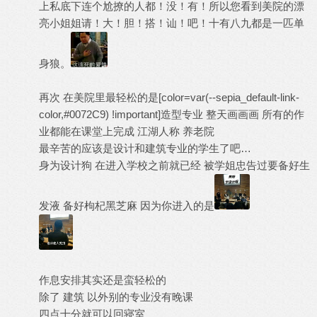
上私底下连个尬撩的人都！没！有！所以您看到美院的漂
亮小姐姐请！大！胆！搭！讪！吧！十有八九都是一匹单
身狼。
再次 在美院里最轻松的是[color=var(--sepia_default-link-
color,#0072C9) !important]
造型专业
整天画画画 所有的作
业都能在课堂上完成 江湖人称 养老院
最辛苦的应该是设计和建筑专业的学生了吧…
身为设计狗 在进入学校之前就已经 被学姐忠告过要备好生
发液 备好枸杞黑芝麻 因为你进入的是
作息安排其实还是蛮轻松的
除了 建筑 以外别的专业没有晚课
四点十分就可以回寝室