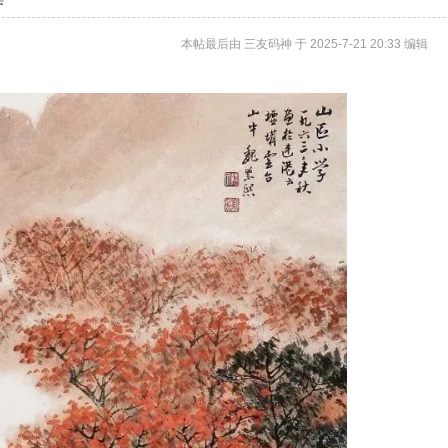
层
生中国*三友画廊急招实习版主！只要
本帖最后由 三友码神 于 2025-7-21 20:33 编辑
，那就赶快来应聘吧！www.xixi118.com