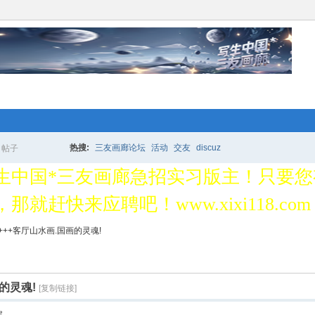
络人士“创业行动”开始 拉！写生中国*
更多的人加入你我同行。www.xixi118.c
热搜:
三友画廊论坛
活动
交友
discuz
帖子
搜
生中国*三友画廊急招实习版主！只要
，那就赶快来应聘吧！www.xixi118.com
络人士“创业行动”开始 拉！写生中国*
索
+++++客厅山水画.国画的灵魂!
更多的人加入你我同行。www.xixi118.c
画的灵魂!
[复制链接]