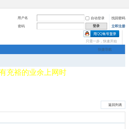
用户名
自动登录
找回密码
三友画廊官方主办，希
登录
密码
立即注册
om
只需一步，快速开始
快捷导航
您有充裕的业余上网时
三友画廊官方主办，希
om
返回列表