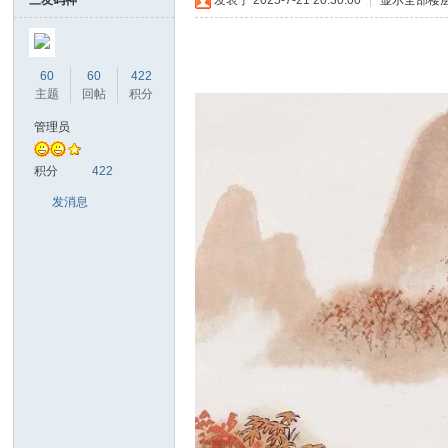
三友码神
发表于 2025-7-21 20:30:00
|
显示全部楼
写
间
60
60
422
主题
回帖
积分
管理员
生
积分
422
发消息
中