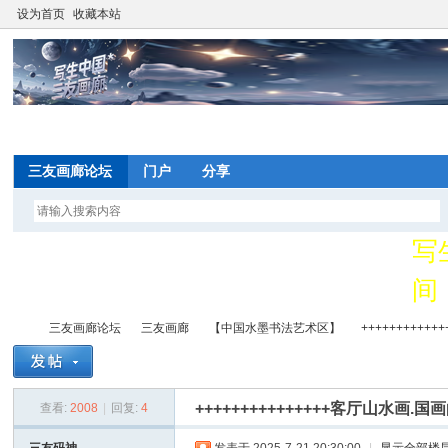
设为首页
收藏本站
网
望
三友画廊论坛
门户
分享
写
间
网
三友画廊论坛
三友画廊
【中国水墨书法艺术区】
++++++++++
望
+++++++++++++++客厅山水画.国
查看:
2008
|
回复:
4
写
»
›
›
›