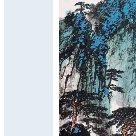
画
廊
论