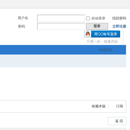
用户名
自动登录
找回密码
登录
密码
立即注册
只需一步，快速开始
三友画廊官方主办，希
快捷导航
om
您有充裕的业余上网时
收藏本版
|
订阅
三友画廊官方主办，希
返 回