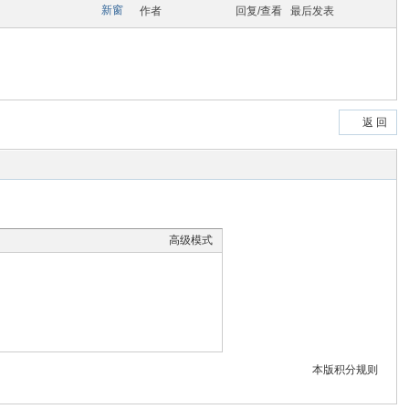
om
新窗
作者
回复/查看
最后发表
您有充裕的业余上网时
返 回
高级模式
本版积分规则