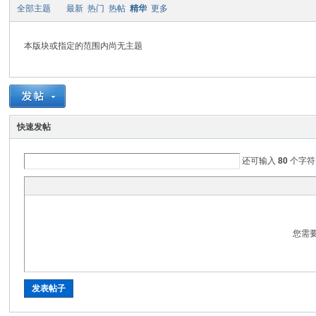
望
全部主题
最新
热门
热帖
精华
更多
本版块或指定的范围内尚无主题
写
间
生
快速发帖
还可输入
80
个字符
您需
中
发表帖子