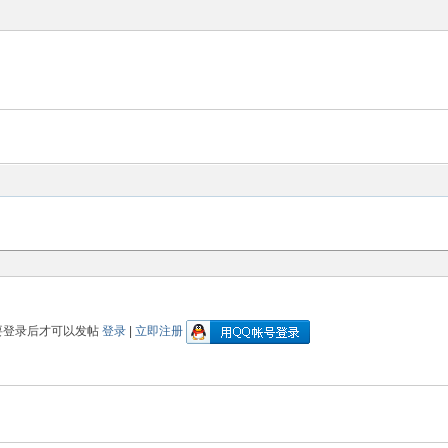
更多的人加入你我同行。www.xixi118.c
生中国*三友画廊急招实习版主！只要
，那就赶快来应聘吧！www.xixi118.com
要登录后才可以发帖
登录
|
立即注册