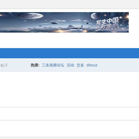
络人士“创业行动”开始 拉！写生中国*
更多的人加入你我同行。www.xixi118.c
热搜:
三友画廊论坛
活动
交友
discuz
帖子
搜
生中国*三友画廊急招实习版主！只要
索
，那就赶快来应聘吧！www.xixi118.com
络人士“创业行动”开始 拉！写生中国*