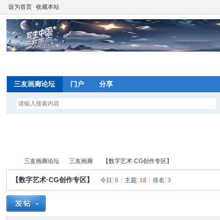
设为首页
收藏本站
网
三友画廊论坛
门户
分享
望
写
三友画廊论坛
三友画廊
【数字艺术·CG创作专区】
间
【数字艺术·CG创作专区】
今日:
0
|
主题:
18
|
排名:
3
网
写
»
›
›