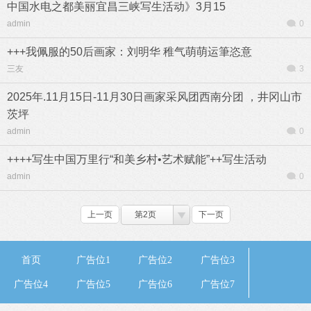
中国水电之都美丽宜昌三峡写生活动》3月15
admin
0
+++我佩服的50后画家：刘明华 稚气萌萌运筆恣意
三友
3
2025年.11月15日-11月30日画家采风团西南分团 ，井冈山市
茨坪
admin
0
++++写生中国万里行“和美乡村•艺术赋能”++写生活动
admin
0
上一页
第2页
下一页
首页
广告位1
广告位2
广告位3
广告位4
广告位5
广告位6
广告位7