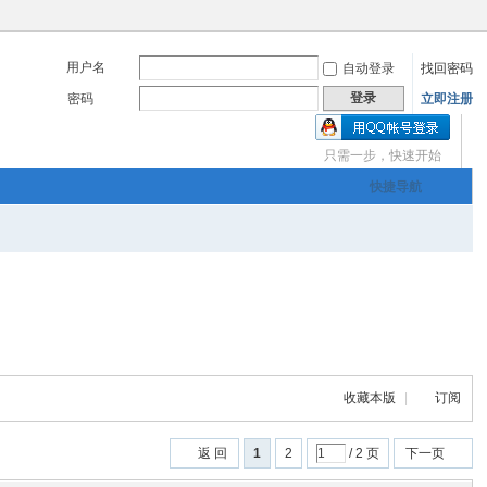
用户名
自动登录
找回密码
登录
密码
立即注册
只需一步，快速开始
三友画廊官方主办，希
快捷导航
om
您有充裕的业余上网时
收藏本版
|
订阅
三友画廊官方主办，希
返 回
1
2
/ 2 页
下一页