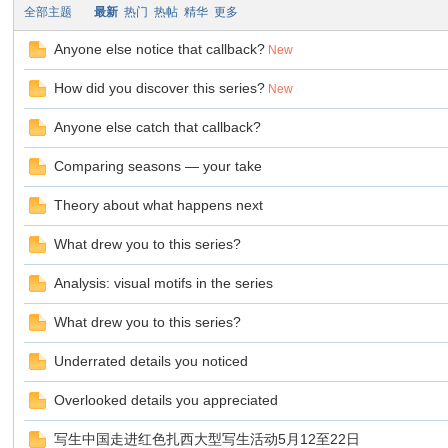
望
全部主题
最新
热门
热帖
精华
更多
Anyone else notice that callback?
New
How did you discover this series?
New
写
Anyone else catch that callback?
间
Comparing seasons — your take
生
Theory about what happens next
What drew you to this series?
Analysis: visual motifs in the series
What drew you to this series?
Underrated details you noticed
中
Overlooked details you appreciated
写生中国走进红色扎西大型写生活动5月12至22日