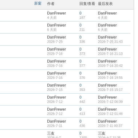
om
新窗
作者
回复/查看
最后发表
DanFrewer
0
DanFrewer
4 天前
187
4 天前
DanFrewer
0
DanFrewer
6 天前
211
6 天前
您有充裕的业余上网时
DanFrewer
0
DanFrewer
2026-7-25
336
2026-7-25 21:43
DanFrewer
0
DanFrewer
2026-7-16
373
2026-7-16 21:13
DanFrewer
0
DanFrewer
2026-7-16
377
2026-7-16 20:42
DanFrewer
0
DanFrewer
2026-7-16
376
2026-7-16 19:55
DanFrewer
0
DanFrewer
2026-7-15
353
2026-7-15 15:17
DanFrewer
0
DanFrewer
2026-7-12
442
2026-7-12 06:39
DanFrewer
0
DanFrewer
2026-7-12
413
2026-7-12 01:46
DanFrewer
0
DanFrewer
2026-7-11
436
2026-7-11 00:37
三友
0
三友
2026-4-7
1200
2026-4-7 21:35