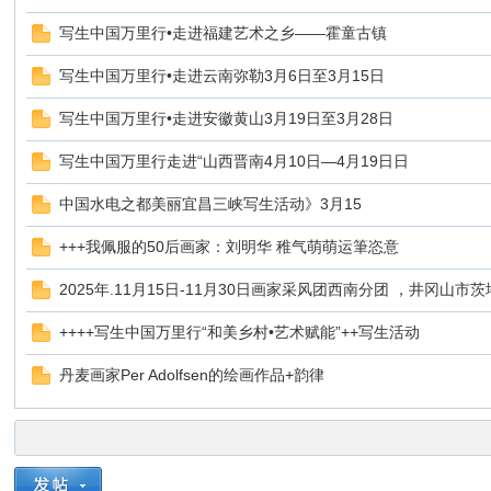
写生中国万里行•走进福建艺术之乡——霍童古镇
写生中国万里行•走进云南弥勒3月6日至3月15日
写生中国万里行•走进安徽黄山3月19日至3月28日
国
写生中国万里行走进“山西晋南4月10日—4月19日日
中国水电之都美丽宜昌三峡写生活动》3月15
+++我佩服的50后画家：刘明华 稚气萌萌运筆恣意
2025年.11月15日-11月30日画家采风团西南分团 ，井冈山市茨
++++写生中国万里行“和美乡村•艺术赋能”++写生活动
*
丹麦画家Per Adolfsen的绘画作品+韵律