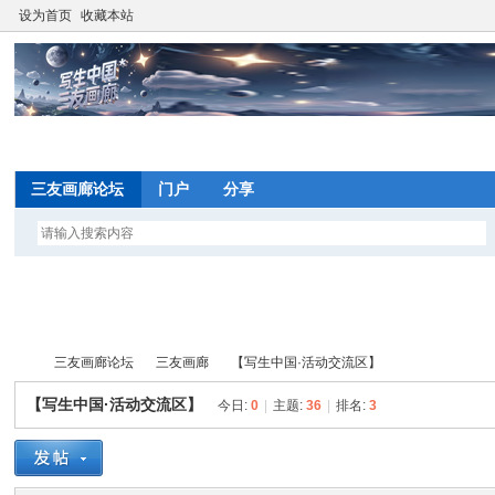
设为首页
收藏本站
网
三友画廊论坛
门户
分享
望
写
三友画廊论坛
三友画廊
【写生中国·活动交流区】
间
【写生中国·活动交流区】
今日:
0
|
主题:
36
|
排名:
3
网
写
»
›
›