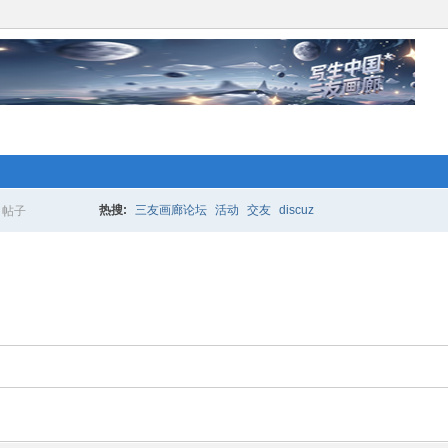
络人士“创业行动”开始 拉！写生中国*
更多的人加入你我同行。www.xixi118.c
热搜:
三友画廊论坛
活动
交友
discuz
帖子
搜
生中国*三友画廊急招实习版主！只要
索
，那就赶快来应聘吧！www.xixi118.com
络人士“创业行动”开始 拉！写生中国*