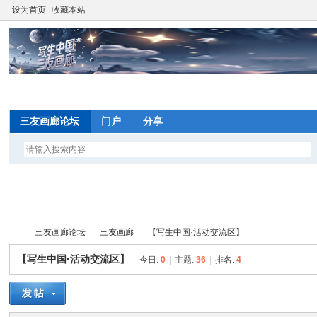
设为首页
收藏本站
网
三友画廊论坛
门户
分享
望
写
三友画廊论坛
三友画廊
【写生中国·活动交流区】
间
【写生中国·活动交流区】
今日:
0
|
主题:
36
|
排名:
4
网
写
»
›
›