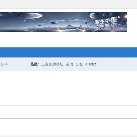
络人士“创业行动”开始 拉！写生中国*
更多的人加入你我同行。www.xixi118.c
热搜:
三友画廊论坛
活动
交友
discuz
帖子
搜
生中国*三友画廊急招实习版主！只要
索
，那就赶快来应聘吧！www.xixi118.com
络人士“创业行动”开始 拉！写生中国*