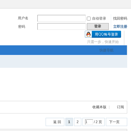
用户名
自动登录
找回密码
登录
密码
立即注册
只需一步，快速开始
三友画廊官方主办，希
快捷导航
om
您有充裕的业余上网时
收藏本版
|
订阅
三友画廊官方主办，希
返 回
1
2
/ 2 页
下一页