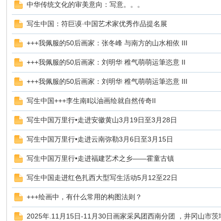
中华传统文化的审美意向：写意。。。
写生中国：符巨谟·中国艺术家优秀作品提名展
+++我佩服的50后画家：张冬峰 与南方的山水相依 III
国
+++我佩服的50后画家：刘明华 稚气萌萌运筆恣意 II
+++我佩服的50后画家：刘明华 稚气萌萌运筆恣意 III
写生中国+++李生南‖以油画绘就自然传奇II
写生中国万里行•走进安徽黄山3月19日至3月28日
写生中国万里行•走进云南弥勒3月6日至3月15日
*
写生中国万里行•走进福建艺术之乡——霍童古镇
写生中国走进红色扎西大型写生活动5月12至22日
+++绘画中，有什么常用的构图法则？
2025年.11月15日-11月30日画家采风团西南分团 ，井冈山市茨