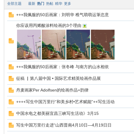
望
全部主题
最新
热门
热帖
精华
更多
+++我佩服的50后画家：刘明华 稚气萌萌运筆恣意
你应该用丙烯酸涂料绘画的3个理由
写
间
生
+++我佩服的50后画家：张冬峰 与南方的山水相依
征稿 ▏第八届中国 • 国际艺朮精英绘画作品展
丹麦画家Per Adolfsen的绘画作品+韵律
++++写生中国万里行“和美乡村•艺术赋能”++写生活动
中
中国水电之都美丽宜昌三峡写生活动》3月15
写生中国万里行走进“山西晋南4月10日—4月19日日