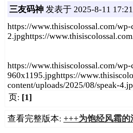
三友码神
发表于 2025-8-11 17:21
https://www.thisiscolossal.com/wp-
2.jpghttps://www.thisiscolossal.co
https://www.thisiscolossal.com/wp-
960x1195.jpghttps://www.thisiscol
content/uploads/2025/08/speak-4.j
页:
[1]
查看完整版本:
+++为饱经风霜