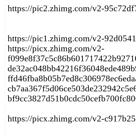
https://pic2.zhimg.com/v2-95c72
https://pic1.zhimg.com/v2-92d05
https://picx.zhimg.com/v2-
f099e8f37c5c86b601717422b927109
de32ac048bb42216f36048ede489b9a
ffd46fba8b05b7ed8c306978ec6edaa
cb7aa367f5d06ce503de232942c5e6f
bf9cc3827d51b0cdc50cefb700fc80
https://picx.zhimg.com/v2-c917b