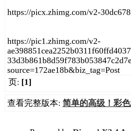
https://picx.zhimg.com/v2-30dc6
https://pic1.zhimg.com/v2-
ae398851cea2252b0311f60ffd40374
33d3b861b8d59f783b053847c2d7e
source=172ae18b&biz_tag=Post
页:
[1]
查看完整版本:
简单的高级！彩色